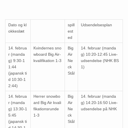
Dato og kl
spill
Udsendelsesplan
okkeslæt
est
ed
14. februa
Kvindernes sno
Big
14. februar (manda
r (manda
wboard Big Air-
Air
g) 10:20-12:45 Live-
g) 9:30-1
kvalifikation 1-3
Ne
udsendelse (NHK BS
1:44
ck
1)
(japansk ti
Stål
d 10:30-1
2:44)
14. februa
Herrer snowbo
Big
14. februar (manda
r (manda
ard Big Air kvali
Air
g) 14:20-16:50 Live-
g) 13:30-1
fikationsrunde
Ne
udsendelse på NHK
5:45
1-3
ck
(japansk ti
Stål
d 14:30-1