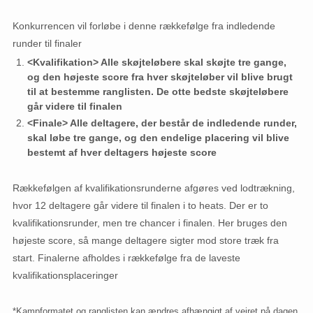
Konkurrencen vil forløbe i denne rækkefølge fra indledende
runder til finaler
<Kvalifikation> Alle skøjteløbere skal skøjte tre gange,
og den højeste score fra hver skøjteløber vil blive brugt
til at bestemme ranglisten. De otte bedste skøjteløbere
går videre til finalen
<Finale> Alle deltagere, der består de indledende runder,
skal løbe tre gange, og den endelige placering vil blive
bestemt af hver deltagers højeste score
Rækkefølgen af ​​kvalifikationsrunderne afgøres ved lodtrækning,
hvor 12 deltagere går videre til finalen i to heats. Der er to
kvalifikationsrunder, men tre chancer i finalen. Her bruges den
højeste score, så mange deltagere sigter mod store træk fra
start. Finalerne afholdes i rækkefølge fra de laveste
kvalifikationsplaceringer
*Kampformatet og ranglisten kan ændres afhængigt af vejret på dagen