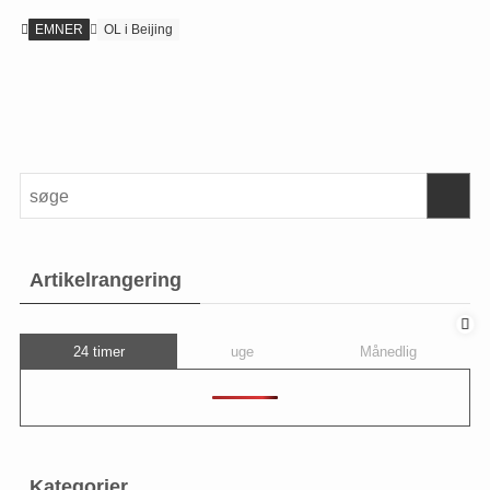
EMNER
OL i Beijing
Artikelrangering
24 timer
uge
Månedlig
Kategorier