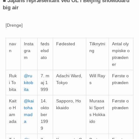
■ Japans repræsentant ved OL i Beijing snowboard
big air
[Drenge]
nav
Insta
føds
Fødested
Tilknytni
Antal oly
n
gra
elsd
ng
mpiske o
m
ato
ptræden
er
Ruk
@ru
7. m
Adachi Ward,
Will Ray
Første o
i To
kitob
aj 1
Tokyo
s
ptræden
bita
ita
999
Kait
@kai
14.
Sapporo, Ho
Murasa
Første o
o H
toha
okto
kkaido
ki Sport
ptræden
am
mad
ber
s Hokka
ada
a
199
ido
9