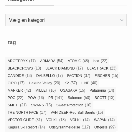
Kategorier
tag
(17)
(54)
(48)
(22)
ARC'TERYX
ARMADA
ATOMIC
bca
(13)
(17)
(23)
BLACKCROWS
BLACK DIAMOND
BLASTRACK
(13)
(17)
(37)
(15)
CANDIDE
DALBELLO
FACTION
FISCHER
(17)
(20)
(57)
(40)
GIRO
Hakuba Valley
K2
LINE
(42)
(16)
(15)
(14)
MARKER
MILLET
OGASAKA
Patagonia
(22)
(16)
(141)
(50)
(13)
POC
POW
PR
Salomon
SCOTT
(21)
(15)
(16)
SMITH
SWANS
Sweet Protection
(17)
(15)
THE NORTH FACE
VAN DEER-Red Bull Sports
(31)
(13)
(14)
(14)
VECTOR GLIDE
VOLKL
VÖLKL
WAPAN
(14)
(117)
(99)
Kagura Ski Resort
Udstyrsanmeldelse
Off-piste