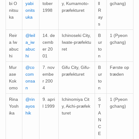
bi O
yabi
tober
y, Kumamoto-
ll
gchang)
nitsu
onits
1998
præfekturet
R
ka
uka
ay
s
Reir
@leil
14. de
Ichinoseki City,
B
1 (Pyeon
a Iw
a_iw
cemb
Iwate-præfektu
ur
gchang)
abuc
abuc
er 20
ret
to
hi
hi
01
n
Mur
@co
7. nov
Gifu City, Gifu-
B
Første op
ase
com
embe
præfekturet
ur
træden
Kok
onsa
r 200
to
omo
n
4
n
Rina
@rin
9. apri
Ichinomiya Cit
S
1 (Pyeon
Yosh
ayos
l 1999
y, Aichi-præfek
T
gchang)
ika
hik
turet
A
N
C
E