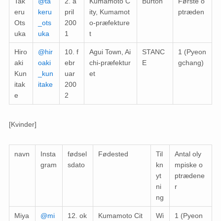
Tak
@ta
2. a
Kumamoto C
Burton
Første o
eru
keru
pril
ity, Kumamot
ptræden
Ots
_ots
200
o-præfekture
uka
uka
1
t
Hiro
@hir
10. f
Agui Town, Ai
STANC
1 (Pyeon
aki
oaki
ebr
chi-præfektur
E
gchang)
Kun
_kun
uar
et
itak
itake
200
e
2
[Kvinder]
navn
Insta
fødsel
Fødested
Til
Antal oly
gram
sdato
kn
mpiske o
yt
ptrædene
ni
r
ng
Miya
@mi
12. ok
Kumamoto Cit
Wi
1 (Pyeon