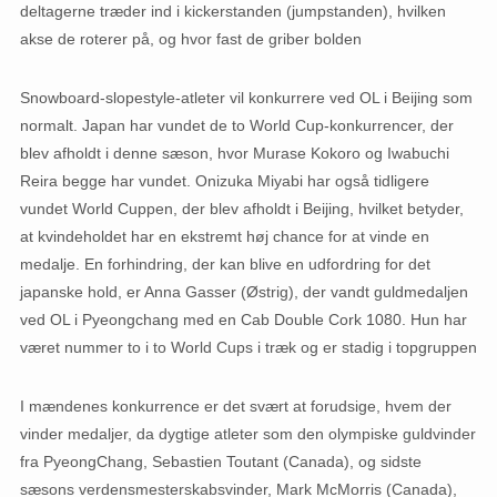
deltagerne træder ind i kickerstanden (jumpstanden), hvilken
akse de roterer på, og hvor fast de griber bolden
Snowboard-slopestyle-atleter vil konkurrere ved OL i Beijing som
normalt. Japan har vundet de to World Cup-konkurrencer, der
blev afholdt i denne sæson, hvor Murase Kokoro og Iwabuchi
Reira begge har vundet. Onizuka Miyabi har også tidligere
vundet World Cuppen, der blev afholdt i Beijing, hvilket betyder,
at kvindeholdet har en ekstremt høj chance for at vinde en
medalje. En forhindring, der kan blive en udfordring for det
japanske hold, er Anna Gasser (Østrig), der vandt guldmedaljen
ved OL i Pyeongchang med en Cab Double Cork 1080. Hun har
været nummer to i to World Cups i træk og er stadig i topgruppen
I mændenes konkurrence er det svært at forudsige, hvem der
vinder medaljer, da dygtige atleter som den olympiske guldvinder
fra PyeongChang, Sebastien Toutant (Canada), og sidste
sæsons verdensmesterskabsvinder, Mark McMorris (Canada),