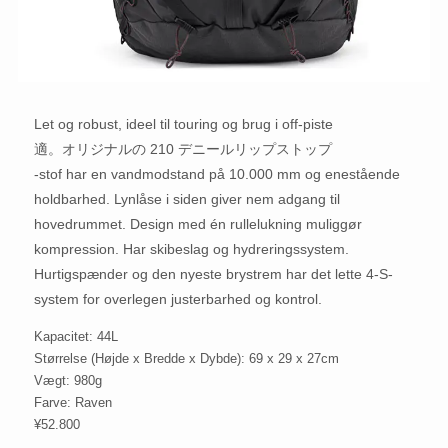
Let og robust, ideel til touring og brug i off-piste
適。オリジナルの 210 デニールリップストップ
-stof har en vandmodstand på 10.000 mm og enestående
holdbarhed. Lynlåse i siden giver nem adgang til
hovedrummet. Design med én rullelukning muliggør
kompression. Har skibeslag og hydreringssystem.
Hurtigspænder og den nyeste brystrem har det lette 4-S-
system for overlegen justerbarhed og kontrol.
Kapacitet: 44L
Størrelse (Højde x Bredde x Dybde): 69 x 29 x 27cm
Vægt: 980g
Farve: Raven
¥52.800