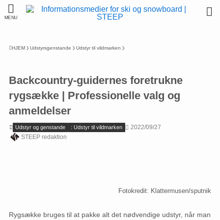
MENU
HJEM
Udstyrsgenstande
Udstyr til vildmarken
Backcountry-guidernes foretrukne
rygsække | Professionelle valg og
anmeldelser
2022/09/27
Udstyr og genstande
: Udstyr til vildmarken
STEEP redaktion
Fotokredit: Klattermusen/sputnik
Rygsække bruges til at pakke alt det nødvendige udstyr, når man