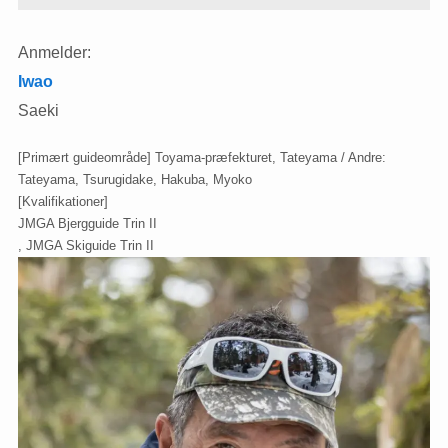
Anmelder:
Iwao
Saeki
[Primært guideområde] Toyama-præfekturet, Tateyama / Andre:
Tateyama, Tsurugidake, Hakuba, Myoko
[Kvalifikationer]
JMGA Bjergguide Trin II
, JMGA Skiguide Trin II