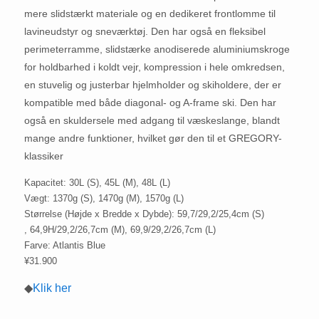
mere slidstærkt materiale og en dedikeret frontlomme til
lavineudstyr og sneværktøj. Den har også en fleksibel
perimeterramme, slidstærke anodiserede aluminiumskroge
for holdbarhed i koldt vejr, kompression i hele omkredsen,
en stuvelig og justerbar hjelmholder og skiholdere, der er
kompatible med både diagonal- og A-frame ski. Den har
også en skuldersele med adgang til væskeslange, blandt
mange andre funktioner, hvilket gør den til et GREGORY-
klassiker
Kapacitet: 30L (S), 45L (M), 48L (L)
Vægt: 1370g (S), 1470g (M), 1570g (L)
Størrelse (Højde x Bredde x Dybde): 59,7/29,2/25,4cm (S)
, 64,9H/29,2/26,7cm (M), 69,9/29,2/26,7cm (L)
Farve: Atlantis Blue
¥31.900
◆
Klik her