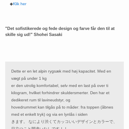
◆
Klik her
"Det sofistikerede og fede design og farve får den til at
skille sig ud!" Shohei Sasaki
Dette er en let alpin rygsæk med høj kapacitet. Med en
vægt på under 1 kg
er den utrolig komfortabel, selv med en last på over ti
kilogram, hvilket forhindrer skuldersmerter. Den har et
dedikeret rum til lavineudstyr, og
hovedrummet kan tilgås på to måder: fra toppen (åbnes
med et enkelt tryk) og via en lynlås i siden
きます。 なにより渋くてカッコいいデザインとカラーで、
目立つこと間違いなしです！！