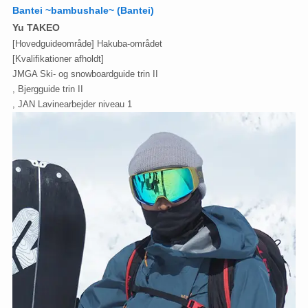
Bantei ~bambushale~ (Bantei)
Yu TAKEO
[Hovedguideområde] Hakuba-området
[Kvalifikationer afholdt]
JMGA Ski- og snowboardguide trin II
, Bjergguide trin II
, JAN Lavinearbejder niveau 1