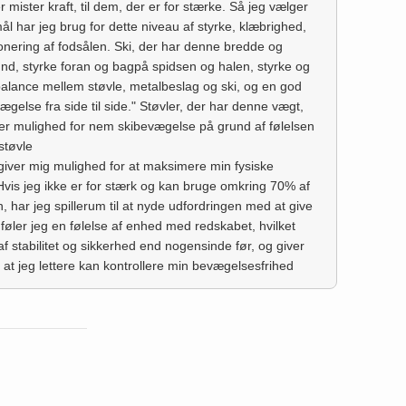
 mister kraft, til dem, der er for stærke. Så jeg vælger
rmål har jeg brug for dette niveau af styrke, klæbrighed,
onering af fodsålen. Ski, der har denne bredde og
und, styrke foran og bagpå spidsen og halen, styrke og
alance mellem støvle, metalbeslag og ski, og en god
gelse fra side til side." Støvler, der har denne vægt,
iver mulighed for nem skibevægelse på grund af følelsen
støvle
giver mig mulighed for at maksimere min fysiske
vis jeg ikke er for stærk og kan bruge omkring 70% af
n, har jeg spillerum til at nyde udfordringen med at give
øler jeg en følelse af enhed med redskabet, hvilket
af stabilitet og sikkerhed end nogensinde før, og giver
 at jeg lettere kan kontrollere min bevægelsesfrihed