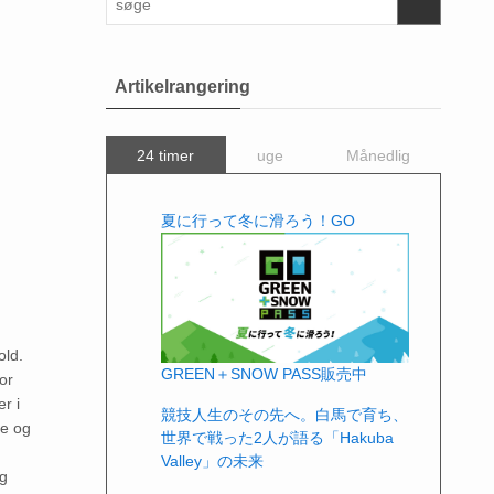
Artikelrangering
24 timer
uge
Månedlig
夏に行って冬に滑ろう！GO
old.
GREEN＋SNOW PASS販売中
ior
r i
競技人生のその先へ。白馬で育ち、
de og
世界で戦った2人が語る「Hakuba
Valley」の未来
og