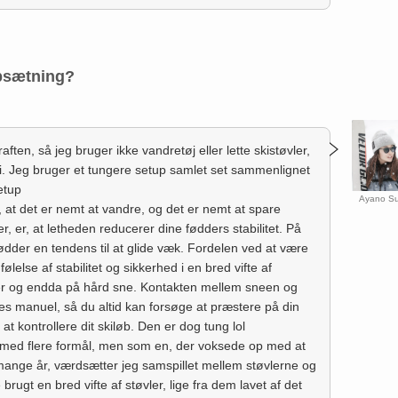
opsætning?
aften, så jeg bruger ikke vandretøj eller lette skistøvler,
ski. Jeg bruger et tungere setup samlet set sammenlignet
etup
Ayano Su
, at det er nemt at vandre, og det er nemt at spare
, er, at letheden reducerer dine fødders stabilitet. På
ødder en tendens til at glide væk. Fordelen ved at være
følelse af stabilitet og sikkerhed i en bred vifte af
ger og endda på hård sne. Kontakten mellem sneen og
es manuel, så du altid kan forsøge at præstere på din
t kontrollere dit skiløb. Den er dog tung lol
r med flere formål, men som en, der voksede op med at
i mange år, værdsætter jeg samspillet mellem støvlerne og
brugt en bred vifte af støvler, lige fra dem lavet af det