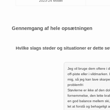
2023-24 Model
Gennemgang af hele opsætningen
Hvilke slags steder og situationer er dette se
Jeg vil bruge dem oftere i 
off-piste eller i vildmarken
mig, så jeg kan lave skarpe
problemfri
Støvlerne er ikke af den do
fornemmelse, den lette kra
en god balance mellem ski, b
let at forstå og behageligt 