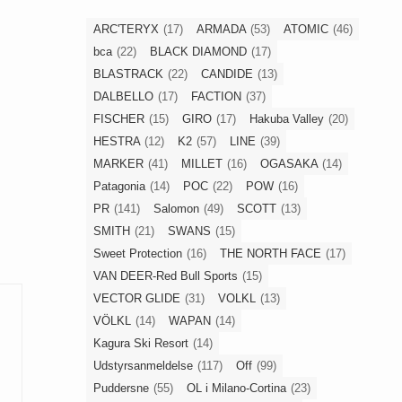
ARC'TERYX
(17)
ARMADA
(53)
ATOMIC
(46)
bca
(22)
BLACK DIAMOND
(17)
BLASTRACK
(22)
CANDIDE
(13)
DALBELLO
(17)
FACTION
(37)
FISCHER
(15)
GIRO
(17)
Hakuba Valley
(20)
HESTRA
(12)
K2
(57)
LINE
(39)
MARKER
(41)
MILLET
(16)
OGASAKA
(14)
Patagonia
(14)
POC
(22)
POW
(16)
PR
(141)
Salomon
(49)
SCOTT
(13)
SMITH
(21)
SWANS
(15)
Sweet Protection
(16)
THE NORTH FACE
(17)
VAN DEER-Red Bull Sports
(15)
VECTOR GLIDE
(31)
VOLKL
(13)
VÖLKL
(14)
WAPAN
(14)
Kagura Ski Resort
(14)
Udstyrsanmeldelse
(117)
Off
(99)
Puddersne
(55)
OL i Milano-Cortina
(23)