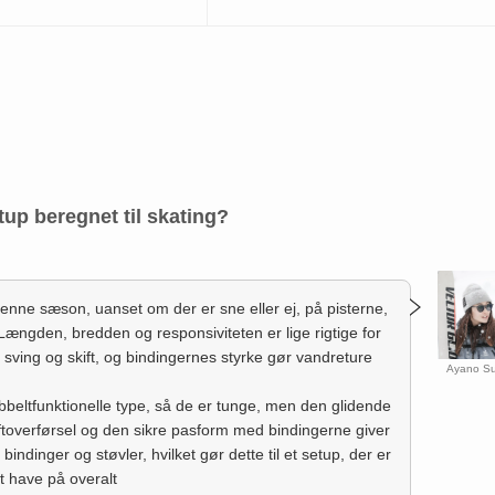
tup beregnet til skating?
denne sæson, uanset om der er sne eller ej, på pisterne,
. Længden, bredden og responsiviteten er lige rigtige for
 sving og skift, og bindingernes styrke gør vandreture
Ayano Su
bbeltfunktionelle type, så de er tunge, men den glidende
ftoverførsel og den sikre pasform med bindingerne giver
indinger og støvler, hvilket gør dette til et setup, der er
at have på overalt