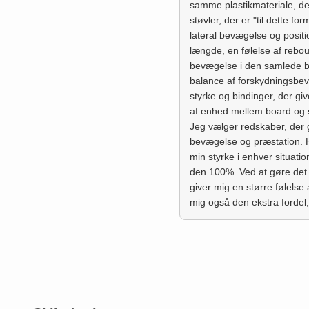
samme plastikmateriale, der
støvler, der er "til dette fo
lateral bevægelse og positi
længde, en følelse af rebo
bevægelse i den samlede b
balance af forskydningsbevæ
styrke og bindinger, der g
af ​​enhed mellem board og 
Jeg vælger redskaber, der 
bevægelse og præstation. H
min styrke i enhver situatio
den 100%. Ved at gøre det f
giver mig en større følelse 
mig også den ekstra fordel,