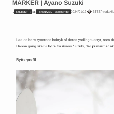
MARKER | Ayano Suzuki
2024/01/15
STEEP redakti
Skiudstyr
:
Ski
, skistøvler,
skibindinger
Lad os høre rytternes indtryk af deres yndlingsudstyr, som de b
Denne gang skal vi høre fra Ayano Suzuki, der primært er akt
Rytterprofil