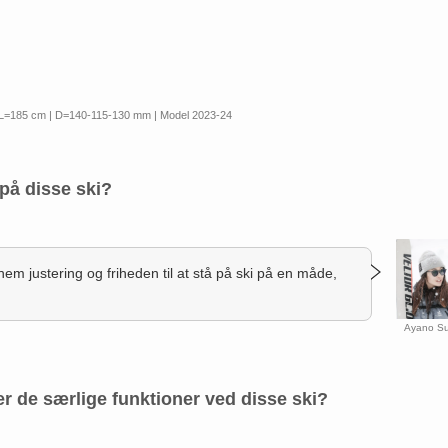
 L=185 cm | D=140-115-130 mm | Model 2023-24
på disse ski?
nem justering og friheden til at stå på ski på en måde,
Ayano Su
er de særlige funktioner ved disse ski?