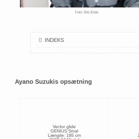
Foto: Sho Endo
INDEKS
Ayano Suzukis opsætning
Vector glide
GENIUS Smal
Længde: 185 cm