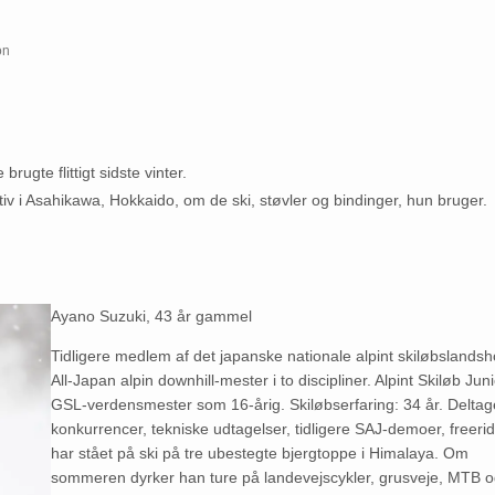
on
rugte flittigt sidste vinter.
iv i Asahikawa, Hokkaido, om de ski, støvler og bindinger, hun bruger.
Ayano Suzuki, 43 år gammel
Tidligere medlem af det japanske nationale alpint skiløbslandsh
All-Japan alpin downhill-mester i to discipliner. Alpint Skiløb Jun
GSL-verdensmester som 16-årig. Skiløbserfaring: 34 år. Deltage
konkurrencer, tekniske udtagelser, tidligere SAJ-demoer, freeri
har stået på ski på tre ubestegte bjergtoppe i Himalaya. Om
sommeren dyrker han ture på landevejscykler, grusveje, MTB 