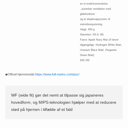
en in-mold-konstruktion
, justerbar ventilation med
glidefunktion
og et drejeknapsystem til
størrelsesjustering.
Vægt: 450 g
Størrelse: XS-S, ML
Farve: Apatit Navy Mat (4 farver
tilgængelige: Hydrogen White Matt,
Uranium Black Matt, Pargasite
Green Matt)
¥29.700
◆Officiel hjemmeside:
https://www.full-marks.com/poc/
WF (wide fit) gør det nemt at tilpasse sig japaneres
hovedform, og MIPS-teknologien hjælper med at reducere
stød på hjernen i tilfælde af et fald