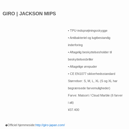
GIRO | JACKSON MIPS
• TPU-indsprøjtningsskygge
• Antibakteriel og lugtbestandig
inderforing
• Aftagelig beskyttelsesholder til
beskyttelsesbriller
• Aftagelige ørepuder
• CE EN1077 sikkerhedsstandard
Størrelser: S, M, L, XL (S og XL har
begrænsede farvemuligheder)
Farve: Matsort / Cloud Marble (6 farver
i alt)
¥37.400
◆Officiel hjemmeside:
http://giro-japan.com/