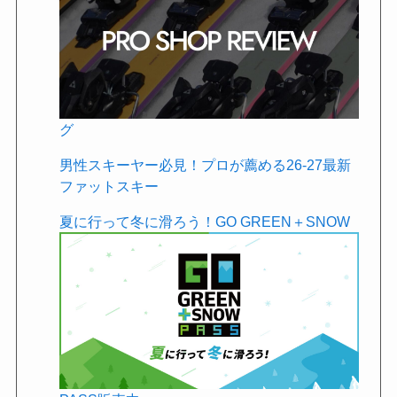
グ
男性スキーヤー必見！プロが薦める26-27最新
ファットスキー
夏に行って冬に滑ろう！GO GREEN＋SNOW