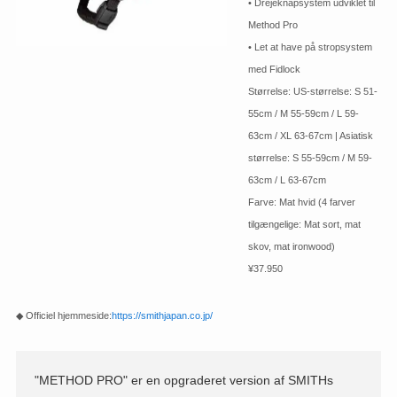
• Drejeknapsystem udviklet til
Method Pro
• Let at have på stropsystem
med Fidlock
Størrelse: US-størrelse: S 51-
55cm / M 55-59cm / L 59-
63cm / XL 63-67cm | Asiatisk
størrelse: S 55-59cm / M 59-
63cm / L 63-67cm
Farve: Mat hvid (4 farver
tilgængelige: Mat sort, mat
skov, mat ironwood)
¥37.950
◆ Officiel hjemmeside:
https://smithjapan.co.jp/
"METHOD PRO" er en opgraderet version af SMITHs