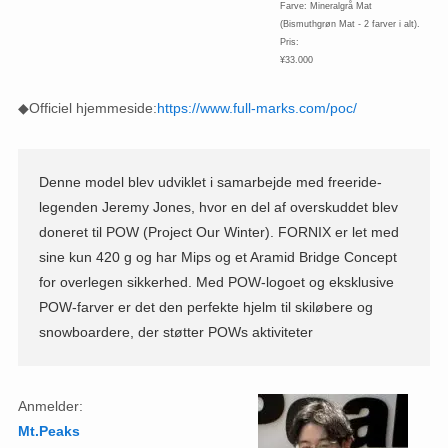
Farve: Mineralgrå Mat
(Bismuthgrøn Mat - 2 farver i alt).
Pris:
¥33.000
◆Officiel hjemmeside:
https://www.full-marks.com/poc/
Denne model blev udviklet i samarbejde med freeride-
legenden Jeremy Jones, hvor en del af overskuddet blev
doneret til POW (Project Our Winter). FORNIX er let med
sine kun 420 g og har Mips og et Aramid Bridge Concept
for overlegen sikkerhed. Med POW-logoet og eksklusive
POW-farver er det den perfekte hjelm til skiløbere og
snowboardere, der støtter POWs aktiviteter
Anmelder:
Mt.Peaks