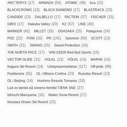
(17)
(54)
(48)
(22)
ARC'TERYX
ARMADA
ATOMIC
bca
(13)
(17)
(23)
BLACKCROWS
BLACK DIAMOND
BLASTRACK
(13)
(17)
(37)
(15)
CANDIDE
DALBELLO
FACTION
FISCHER
(17)
(20)
(57)
(40)
GIRO
Hakuba Valley
K2
LINE
(42)
(16)
(15)
(14)
MARKER
MILLET
OGASAKA
Patagonia
(22)
(16)
(141)
(50)
(13)
POC
POW
PR
Salomon
SCOTT
(21)
(15)
(16)
SMITH
SWANS
Sweet Protection
(17)
(15)
THE NORTH FACE
VAN DEER-Red Bull Sports
(31)
(13)
(14)
(14)
VECTOR GLIDE
VOLKL
VÖLKL
WAPAN
(14)
(117)
(99)
Kagura Ski Resort
Udstyrsanmeldelse
Off-piste
(55)
(23)
(13)
Puddersne
OL i Milano-Cortina
Rusutsu Resort
(14)
(18)
OL i Beijing
Hoshino Resorts Tomamu
(27)
Lad os tænke på sneens fremtid TÆNK SNE
(16)
(17)
Ishiuchi Maruyama
Maiko Snow Resort
(23)
Nozawa Onsen Ski Resort