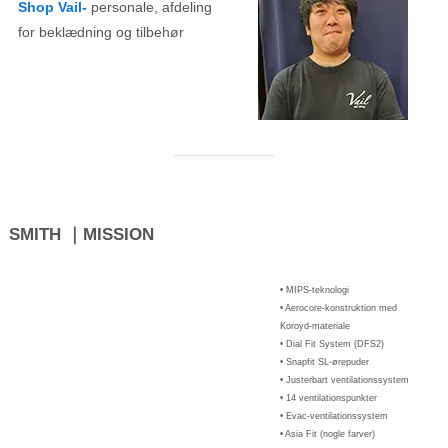
Shop Vail-
personale, afdeling
for beklædning og tilbehør
SMITH ｜MISSION
• MIPS-teknologi
• Aerocore-konstruktion med
Koroyd-materiale
• Dial Fit System (DFS2)
• Snapfit SL-ørepuder
• Justerbart ventilationssystem
• 14 ventilationspunkter
• Evac-ventilationssystem
• Asia Fit (nogle farver)