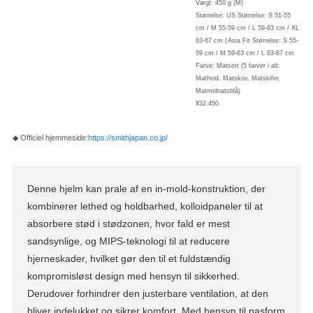
Vægt: 450 g (M)
Størrelse: US Størrelse: S 51-55
cm / M 55-59 cm / L 59-63 cm / XL
63-67 cm | Asia Fit Størrelse: S 55-
59 cm / M 59-63 cm / L 63-67 cm
Farve: Matsort (5 farver i alt:
Mathvid, Matskov, Matskifer,
Matmidnatsblå)
¥32.450
◆ Officiel hjemmeside:
https://smithjapan.co.jp/
Denne hjelm kan prale af en in-mold-konstruktion, der
kombinerer lethed og holdbarhed, kolloidpaneler til at
absorbere stød i stødzonen, hvor fald er mest
sandsynlige, og MIPS-teknologi til at reducere
hjerneskader, hvilket gør den til et fuldstændig
kompromisløst design med hensyn til sikkerhed.
Derudover forhindrer den justerbare ventilation, at den
bliver indelukket og sikrer komfort. Med hensyn til pasform