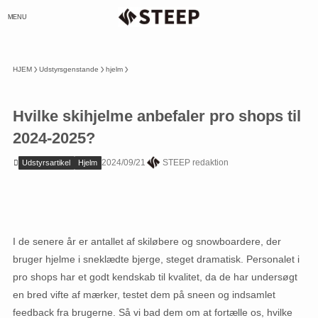
MENU
HJEM
Udstyrsgenstande
hjelm
Hvilke skihjelme anbefaler pro shops til
2024-2025?
2024/09/21
STEEP redaktion
Udstyrsartikel
Hjelm
I de senere år er antallet af skiløbere og snowboardere, der
bruger hjelme i sneklædte bjerge, steget dramatisk. Personalet i
pro shops har et godt kendskab til kvalitet, da de har undersøgt
en bred vifte af mærker, testet dem på sneen og indsamlet
feedback fra brugerne. Så vi bad dem om at fortælle os, hvilke