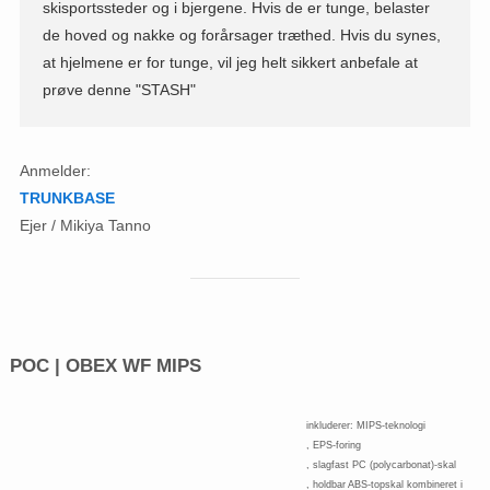
skisportssteder og i bjergene. Hvis de er tunge, belaster
de hoved og nakke og forårsager træthed. Hvis du synes,
at hjelmene er for tunge, vil jeg helt sikkert anbefale at
prøve denne "STASH"
Anmelder:
TRUNKBASE
Ejer / Mikiya Tanno
POC | OBEX WF MIPS
inkluderer: MIPS-teknologi
, EPS-foring
, slagfast PC (polycarbonat)-skal
, holdbar ABS-topskal kombineret i