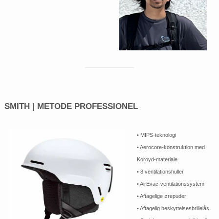
SMITH | METODE PROFESSIONEL
• MIPS-teknologi
• Aerocore-konstruktion med
Koroyd-materiale
• 8 ventilationshuller
• AirEvac-ventilationssystem
• Aftagelige ørepuder
• Aftagelig beskyttelsesbrillelås