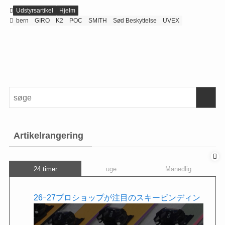
Udstyrsartikel
Hjelm
bern
GIRO
K2
POC
SMITH
Sød Beskyttelse
UVEX
Artikelrangering
24 timer
uge
Månedlig
26ｰ27プロショップが注目のスキービンディン