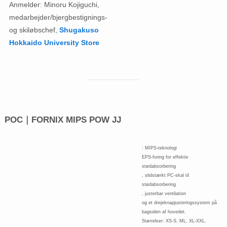
Anmelder: Minoru Kojiguchi,
medarbejder/bjergbestignings-
og skiløbschef,
Shugakuso
Hokkaido University Store
POC｜FORNIX MIPS POW JJ
: MIPS-teknologi
EPS-foring for effektiv
stødabsorbering
, slidstærkt PC-skal til
stødabsorbering
, justerbar ventilation
og et drejeknapjusteringssystem på
bagsiden af ​​hovedet.
Størrelser: XS-S, ML, XL-XXL.