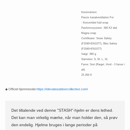
Konstruktion:
Passiv kanalventilation For
: Konvertibel fuld wrap
Pasformssystem: 360 K2 dial
Magna snap
Certifikater: Snow Safety
(F2040+EN1077), Bike Safety
(F2040+EN1077)
Vægt: 380 g
Størrelse: S, M, L, XL
Farve: Sort (Røget, Hvid - 3 farver i
alt)
25.300 ¥
◆ Officiel hjemmeside:
https://elevateoutdoorcollective.com/
Det tiltalende ved denne "STASH"-hjelm er dens lethed.
Det kan man virkelig mærke, når man holder den, så prøv
den endelig. Hjelme bruges i lange perioder på