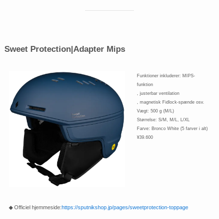
Sweet Protection
|
Adapter Mips
Funktioner inkluderer: MIPS-
funktion
, justerbar ventilation
, magnetisk Fidlock-spænde osv.
Vægt: 500 g (M/L)
Størrelse: S/M, M/L, L/XL
Farve: Bronco White (5 farver i alt)
¥39.600
◆ Officiel hjemmeside:
https://sputnikshop.jp/pages/sweetprotection-toppage