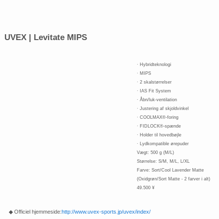
UVEX | Levitate MIPS
∙ Hybridteknologi
∙ MIPS
∙ 2 skalstørrelser
∙ IAS Fit System
∙ Åbn/luk-ventilation
∙ Justering af skjoldvinkel
∙ COOLMAX®-foring
∙ FIDLOCK®-spænde
∙ Holder til hovedbøjle
∙ Lydkompatible ørepuder
Vægt: 500 g (M/L)
Størrelse: S/M, M/L, L/XL
Farve: Sort/Cool Lavender Matte
(Oxidgrøn/Sort Matte - 2 farver i alt)
49.500 ¥
◆ Officiel hjemmeside:
http://www.uvex-sports.jp/uvex/index/