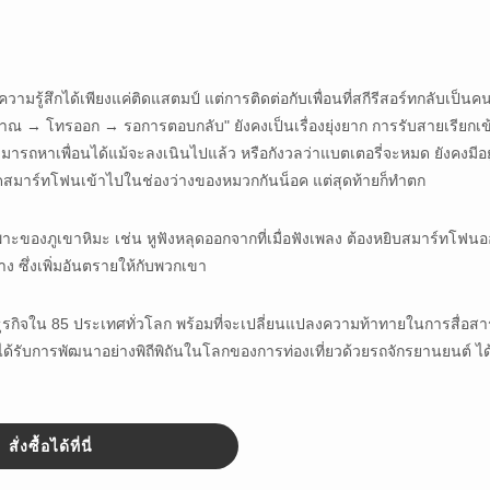
ามรู้สึกได้เพียงแค่ติดแสตมป์ แต่การติดต่อกับเพื่อนที่สกีรีสอร์ทกลับเป็น
ณ → โทรออก → รอการตอบกลับ" ยังคงเป็นเรื่องยุ่งยาก การรับสายเรียกเข
ถหาเพื่อนได้แม้จะลงเนินไปแล้ว หรือกังวลว่าแบตเตอรี่จะหมด ยังคงมีอยู
สมาร์ทโฟนเข้าไปในช่องว่างของหมวกกันน็อค แต่สุดท้ายก็ทำตก
ของภูเขาหิมะ เช่น หูฟังหลุดออกจากที่เมื่อฟังเพลง ต้องหยิบสมาร์ทโฟน
าง ซึ่งเพิ่มอันตรายให้กับพวกเขา
ินธุรกิจใน 85 ประเทศทั่วโลก พร้อมที่จะเปลี่ยนแปลงความท้าทายในการสื่อส
งได้รับการพัฒนาอย่างพิถีพิถันในโลกของการท่องเที่ยวด้วยรถจักรยานยนต์ ได
สั่งซื้อได้ที่นี่