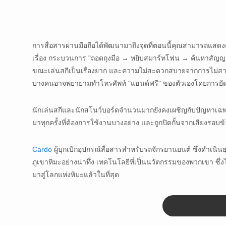
การสื่อสารผ่านมือถือได้พัฒนามาถึงจุดที่ตอนนี้คุณสามารถแสดงคว
เรื่อง กระบวนการ "ถอดถุงมือ → หยิบสมาร์ทโฟน → ค้นหาสัญญา
ขณะเล่นสกีเป็นเรื่องยาก และความไม่สะดวกสบายจากการไม่สามาร
บางคนอาจพยายามทำโทรศัพท์ "แฮนด์ฟรี" ของตัวเองโดยการยัด
นักเล่นสกีและนักสโนว์บอร์ดจำนวนมากยังคงเผชิญกับปัญหาเฉพาะ
มาทุกครั้งที่ต้องการใช้งานบางอย่าง และถูกปิดกั้นจากเสียงรอบข้
Cardo
ผู้บุกเบิกอุปกรณ์สื่อสารสำหรับรถจักรยานยนต์ ซึ่งดำเน
ภูเขาหิมะอย่างน่าทึ่ง เทคโนโลยีที่เป็นนวัตกรรมของพวกเขา ซึ่
มาสู่โลกแห่งหิมะแล้วในที่สุด