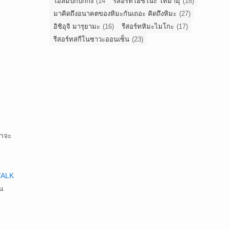
โอลิมปิกปักกิ่ง
(14
รีสอร์ทโฮชิโนะ โทมามุ
(18)
มาคิดถึงอนาคตของหิมะกันเถอะ คิดถึงหิมะ
(27)
อิชิอุจิ มารุยามะ
(16)
รีสอร์ทหิมะไมโกะ
(17)
รีสอร์ทสกีโนซาวะออนเซ็น
(23)
ขาจะ
TALK
าน