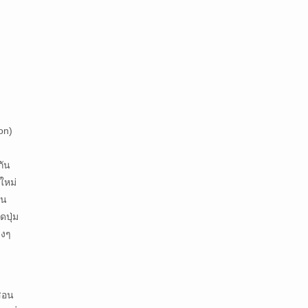
on)
กัน
ใหม่
ใน
ดปุ่ม
างๆ
สอน