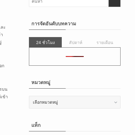
การจัดอันดับบทความ
คนละ
้า
่
24 ชั่วโมง
สัปดาห์
รายเดือน
ออก
หมวดหมู่
ารบน
้เข้า
หมวด
หมู่
แท็ก