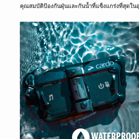
คุณสมบัติป้องกันฝุ่นและกันน้ำที่แข็งแกร่งที่สุด