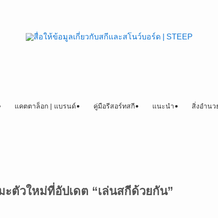
แคตตาล็อก | แบรนด์
คู่มือรีสอร์ทสกี
แนะนำ
สิ่งอำน
มะตัวใหม่ที่อัปเดต “เล่นสกีด้วยกัน”