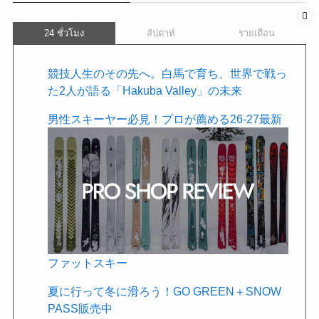
24 ชั่วโมง
สัปดาห์
รายเดือน
競技人生のその先へ。白馬で育ち、世界で戦っ
た2人が語る「Hakuba Valley」の未来
男性スキーヤー必見！プロが薦める26-27最新
ファットスキー
夏に行って冬に滑ろう！GO GREEN＋SNOW
PASS販売中