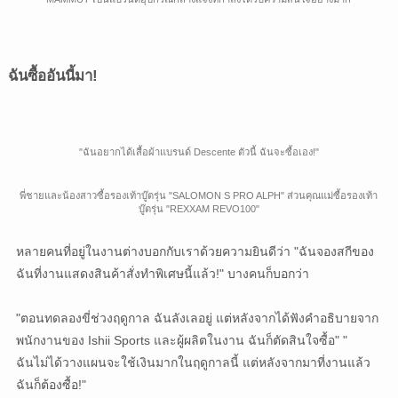
ฉันซื้ออันนี้มา!
"ฉันอยากได้เสื้อผ้าแบรนด์ Descente ตัวนี้ ฉันจะซื้อเอง!"
พี่ชายและน้องสาวซื้อรองเท้าบู๊ตรุ่น "SALOMON S PRO ALPH" ส่วนคุณแม่ซื้อรองเท้า
บู๊ตรุ่น "REXXAM REVO100"
หลายคนที่อยู่ในงานต่างบอกกับเราด้วยความยินดีว่า "ฉันจองสกีของ
ฉันที่งานแสดงสินค้าสั่งทำพิเศษนี้แล้ว!" บางคนก็บอกว่า
"ตอนทดลองขี่ช่วงฤดูกาล ฉันลังเลอยู่ แต่หลังจากได้ฟังคำอธิบายจาก
พนักงานของ Ishii Sports และผู้ผลิตในงาน ฉันก็ตัดสินใจซื้อ" "
ฉันไม่ได้วางแผนจะใช้เงินมากในฤดูกาลนี้ แต่หลังจากมาที่งานแล้ว
ฉันก็ต้องซื้อ!"