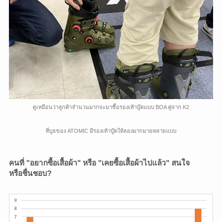
ดูเหมือนว่าลูกค้าจำนวนมากจะมาซื้อรองเท้าบู๊ตแบบ BOA คู่จาก K2
ที่บูธของ ATOMIC มีรองเท้าบู๊ตให้ลองมากมายหลายแบบ
คนที่ "อยากซื้อเสื้อผ้า" หรือ "เคยซื้อเสื้อผ้าไปแล้ว" สนใจ
หรือชื่นชอบ?