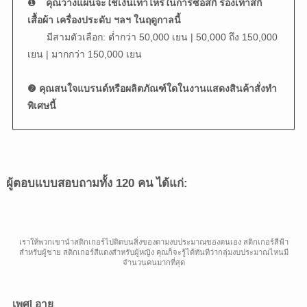
❶
คุณวางแผนจะใช้เงินเท่าไหร่ในการซื้อสกี รองเท้าสกี
เสื้อผ้า เครื่องประดับ ฯลฯ ในฤดูกาลนี้
มีสามตัวเลือก: ต่ำกว่า 50,000 เยน | 50,000 ถึง 150,000
เยน | มากกว่า 150,000 เยน
❷ คุณสนใจแบรนด์หรือผลิตภัณฑ์ใดในงานแสดงสินค้าสั่งทำ
พิเศษนี้
ผู้ตอบแบบสอบถามทั้ง 120 คน ได้แก่:
เราให้พวกเขานำสติกเกอร์ไปติดบนสิ่งของตามงบประมาณของตนเอง สติกเกอร์สีฟ้า
สำหรับผู้ชาย สติกเกอร์สีแดงสำหรับผู้หญิง คุณก็จะรู้ได้ทันทีว่ากลุ่มงบประมาณไหนมี
จำนวนคนมากที่สุด
เพศ
| อายุ