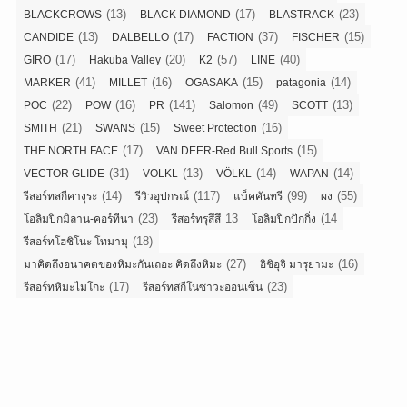
(13)
(17)
(23)
BLACKCROWS
BLACK DIAMOND
BLASTRACK
(13)
(17)
(37)
(15)
CANDIDE
DALBELLO
FACTION
FISCHER
(17)
(20)
(57)
(40)
GIRO
Hakuba Valley
K2
LINE
(41)
(16)
(15)
(14)
MARKER
MILLET
OGASAKA
patagonia
(22)
(16)
(141)
(49)
(13)
POC
POW
PR
Salomon
SCOTT
(21)
(15)
(16)
SMITH
SWANS
Sweet Protection
(17)
(15)
THE NORTH FACE
VAN DEER-Red Bull Sports
(31)
(13)
(14)
(14)
VECTOR GLIDE
VOLKL
VÖLKL
WAPAN
(14)
(117)
(99)
(55)
รีสอร์ทสกีคางุระ
รีวิวอุปกรณ์
แบ็คคันทรี
ผง
(23)
13
(14
โอลิมปิกมิลาน-คอร์ทีนา
รีสอร์ทรุสึสึ
โอลิมปิกปักกิ่ง
(18)
รีสอร์ทโฮชิโนะ โทมามุ
(27)
(16)
มาคิดถึงอนาคตของหิมะกันเถอะ คิดถึงหิมะ
อิชิอุจิ มารุยามะ
(17)
(23)
รีสอร์ทหิมะไมโกะ
รีสอร์ทสกีโนซาวะออนเซ็น