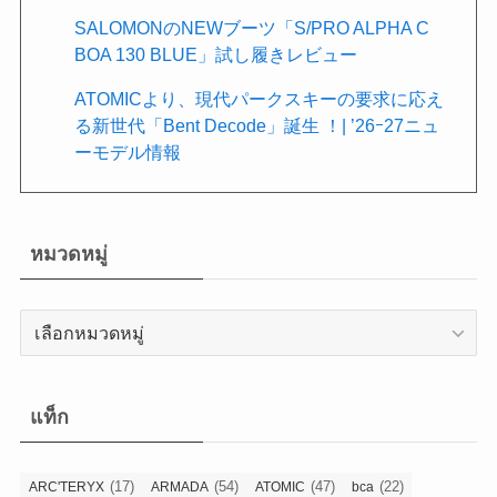
SALOMONのNEWブーツ「S/PRO ALPHA C
BOA 130 BLUE」試し履きレビュー
ATOMICより、現代パークスキーの要求に応え
る新世代「Bent Decode」誕生 ！| ’26ｰ27ニュ
ーモデル情報
หมวดหมู่
หมวด
หมู่
แท็ก
(17)
(54)
(47)
(22)
ARC'TERYX
ARMADA
ATOMIC
bca