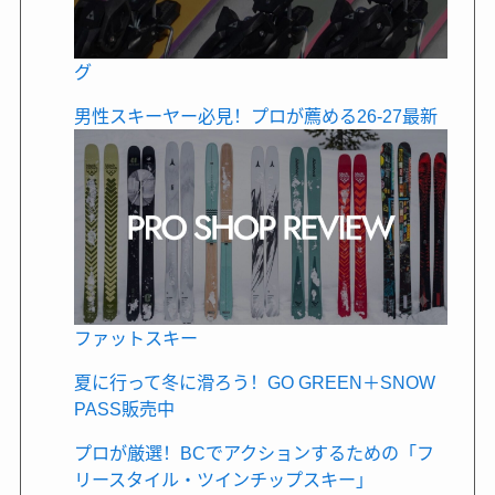
グ
男性スキーヤー必見！プロが薦める26-27最新
ファットスキー
夏に行って冬に滑ろう！GO GREEN＋SNOW
PASS販売中
プロが厳選！BCでアクションするための「フ
リースタイル・ツインチップスキー」