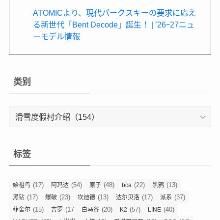
ATOMICより、現代パークスキーの要求に応え
る新世代「Bent Decode」誕生 ！| ’26ｰ27ニュ
ーモデル情報
类别
类
别
标签
(17)
(54)
(48)
(22)
(13)
始祖鸟
阿玛达
原子
bca
黑鸦
(17)
(23)
(13)
(17)
(37)
黑钻
爆破
坎迪德
达尔贝洛
派系
(15)
(17
(20)
(57)
(40)
菲舍尔
吉罗
白马谷
K2
LINE