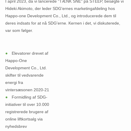
I april 2023, da vi lancerede "TÆNK SNE" på STEEP, besøgte vi
Hideki Akimoto, der leder SDG'ernes marketingafdeling hos
Happo-one Development Co., Ltd., og introducerede dem til
deres indsats for at nå SDG'erne. Kernen i det, vi diskuterede,
var som følger.
●
Elevatorer drevet af
Happo-One
Development Co., Ltd.
skifter til vedvarende
energi fra
vintersæsonen 2020-21
●
Formidling af SDG-
initiativer til over 10.000
registrerede brugere af
online liftkortsalg via
nyhedsbrev