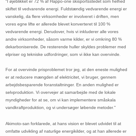
"I øjeblikket er 72 % af Happo-one skisportsstedet som helhed
skiftet til vedvarende energi. Fuldstændig vedvarende energi er
vanskelig, da flere virksomheder er involveret i driften, men
vores egne lifte er allerede blevet konverteret til 100 %
vedvarende energi. Derudover, hvis vi inkluderer alle vores
andre virksomheder, såsom varme kilder, er vi omkring 80 %
dekarboniserede. De resterende huller skyldes problemer med
elpriser og tekniske udfordringer, som vi ikke kan overvinde.
For at overvinde prisproblemet tror jeg, at den eneste mulighed
er at reducere mængden af ​​elektricitet, vi bruger, gennem
arbejdsbesparende foranstaltninger. En anden mulighed er
selvproduktion. Vi overvejer at samarbejde med de lokale
myndigheder for at se, om vi kan implementere småskala
vandkraftproduktion, og vi undersøger løbende metoder."
Akimoto-san forklarede, at hans vision er blevet udvidet til at
omfatte udvikling af naturlige energikilder, og at han allerede er