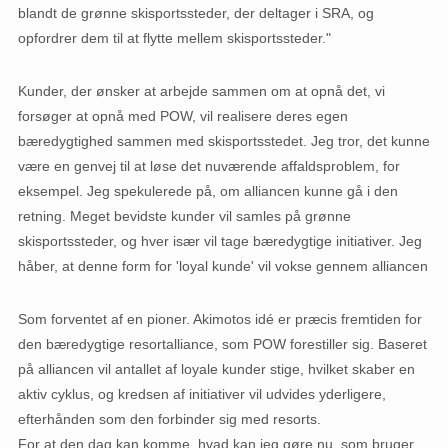
blandt de grønne skisportssteder, der deltager i SRA, og
opfordrer dem til at flytte mellem skisportssteder."
Kunder, der ønsker at arbejde sammen om at opnå det, vi
forsøger at opnå med POW, vil realisere deres egen
bæredygtighed sammen med skisportsstedet. Jeg tror, ​​det kunne
være en genvej til at løse det nuværende affaldsproblem, for
eksempel. Jeg spekulerede på, om alliancen kunne gå i den
retning. Meget bevidste kunder vil samles på grønne
skisportssteder, og hver især vil tage bæredygtige initiativer. Jeg
håber, at denne form for 'loyal kunde' vil vokse gennem alliancen
Som forventet af en pioner. Akimotos idé er præcis fremtiden for
den bæredygtige resortalliance, som POW forestiller sig. Baseret
på alliancen vil antallet af loyale kunder stige, hvilket skaber en
aktiv cyklus, og kredsen af ​​initiativer vil udvides yderligere,
efterhånden som den forbinder sig med resorts.
For at den dag kan komme, hvad kan jeg gøre nu, som bruger,