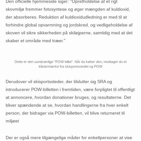
Den officielle hjemmeside siger: "Opretholdelse af et rigt
skovmiljø fremmer fotosyntese og øger mængden af ​​​​kuldioxid,
der absorberes. Reduktion af kuldioxidudledning er med til at
forhindre global opvarmning og jordskred, og vedligeholdelse af
skoven vil sikre sikkerheden på skiløjperne, samtidig med at det
skaber et område med træer."
Dette er den uundværlige "POW-billet". Når du køber den, modtager du et
klistermærke fra skisportsstedet og POW
Derudover vil skisportssteder, der tilslutter sig SRA og
introducerer POW-billetten i fremtiden, være forpligtet til offentligt
at annoncere, hvordan donationer bruges, og resultaterne. Det
bliver spændende at se, hvordan handlingerne fra hver enkelt
person, der bidrager via POW-billetten, vil blive returneret til
miljøet
Der er også mere tilgængelige måder for enkeltpersoner at vise