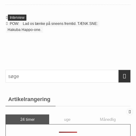
Interview
POW:
Lad os tænke på sneens fremtid. TÆNK SNE:
Hakuba Happo-one.
Artikelrangering
24 timer
uge
Månedlig