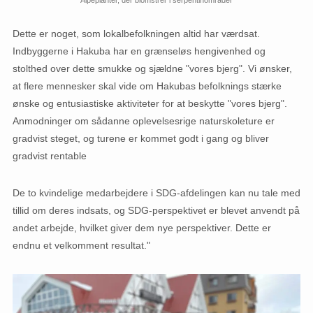
Alpeplanter, der blomstrer i serpentinområder
Dette er noget, som lokalbefolkningen altid har værdsat.
Indbyggerne i Hakuba har en grænseløs hengivenhed og
stolthed over dette smukke og sjældne "vores bjerg". Vi ønsker,
at flere mennesker skal vide om Hakubas befolknings stærke
ønske og entusiastiske aktiviteter for at beskytte "vores bjerg".
Anmodninger om sådanne oplevelsesrige naturskoleture er
gradvist steget, og turene er kommet godt i gang og bliver
gradvist rentable
De to kvindelige medarbejdere i SDG-afdelingen kan nu tale med
tillid om deres indsats, og SDG-perspektivet er blevet anvendt på
andet arbejde, hvilket giver dem nye perspektiver. Dette er
endnu et velkomment resultat."