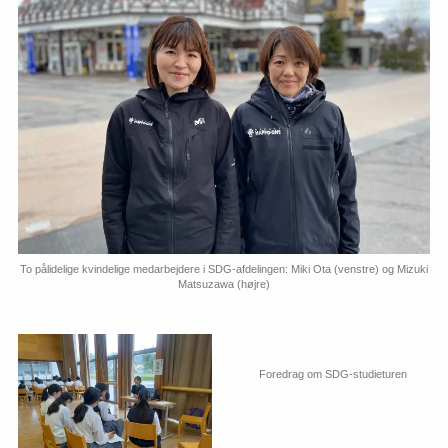
To pålidelige kvindelige medarbejdere i SDG-afdelingen: Miki Ota (venstre) og Mizuki
Matsuzawa (højre)
Foredrag om SDG-studieturen