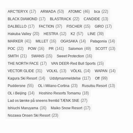
(17)
(53)
(46)
(22)
ARC'TERYX
ARMADA
ATOMIC
bca
(17)
(22)
(13)
BLACK DIAMOND
BLASTRACK
CANDIDE
(17)
(37)
(15)
(17)
DALBELLO
FACTION
FISCHER
GIRO
(20)
(12)
(57)
(39)
Hakuba Valley
HESTRA
K2
LINE
(41)
(16)
(14)
(14)
MARKER
MILLET
OGASAKA
Patagonia
(22)
(16)
(141)
(49)
(13)
POC
POW
PR
Salomon
SCOTT
(21)
(15)
(16)
SMITH
SWANS
Sweet Protection
(17)
(15)
THE NORTH FACE
VAN DEER-Red Bull Sports
(31)
(13)
(14)
(14)
VECTOR GLIDE
VOLKL
VÖLKL
WAPAN
(14)
(117)
(99)
Kagura Ski Resort
Udstyrsanmeldelse
Off
(55)
(23)
(13)
Puddersne
OL i Milano-Cortina
Rusutsu Resort
(14)
(18)
OL i Beijing
Hoshino Resorts Tomamu
(27)
Lad os tænke på sneens fremtid TÆNK SNE
(16)
(17)
Ishiuchi Maruyama
Maiko Snow Resort
(23)
Nozawa Onsen Ski Resort