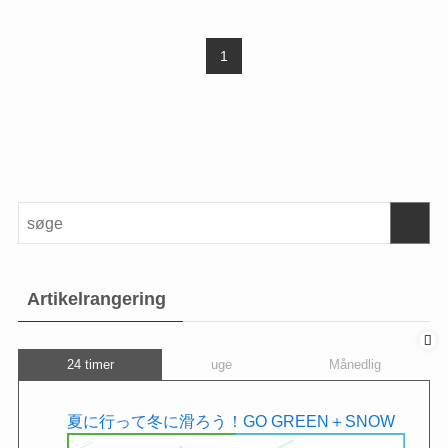
1
Artikelrangering
24 timer
uge
Månedlig
夏に行って冬に滑ろう！GO GREEN＋SNOW