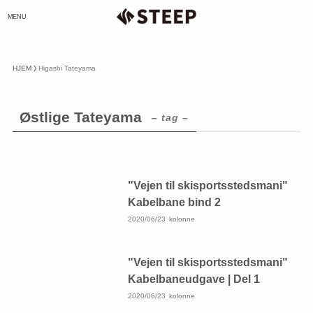
MENU
HJEM
Higashi Tateyama
Østlige Tateyama
– tag –
"Vejen til skisportsstedsmani"
Kabelbane bind 2
2020/06/23
kolonne
"Vejen til skisportsstedsmani"
Kabelbaneudgave | Del 1
2020/06/23
kolonne