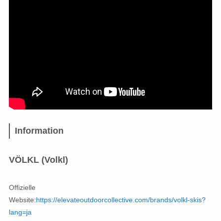
Information
VÖLKL
(Volkl)
Offizielle
Website:
https://elevateoutdoorcollective.com/brands/volkl-skis?
lang=ja