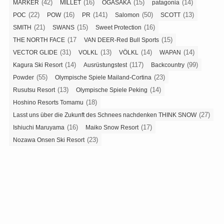
(42)
(16)
(15)
(14)
MARKER
MILLET
OGASAKA
patagonia
(22)
(16)
(141)
(50)
(13)
POC
POW
PR
Salomon
SCOTT
(21)
(15)
(16)
SMITH
SWANS
Sweet Protection
(17
(15)
THE NORTH FACE
VAN DEER-Red Bull Sports
(31)
(13)
(14)
(14)
VECTOR GLIDE
VOLKL
VÖLKL
WAPAN
(14)
(117)
(99)
Kagura Ski Resort
Ausrüstungstest
Backcountry
(55)
(23)
Powder
Olympische Spiele Mailand-Cortina
(13)
(14)
Rusutsu Resort
Olympische Spiele Peking
(18)
Hoshino Resorts Tomamu
(27)
Lasst uns über die Zukunft des Schnees nachdenken THINK SNOW
(16)
(17)
Ishiuchi Maruyama
Maiko Snow Resort
(23)
Nozawa Onsen Ski Resort