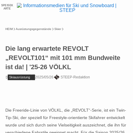
SPEISEK
ARTE
HEIM
Ausrüstungsgegenstände
Skier
Die lang erwartete REVOLT
„REVOLT101“ mit 101 mm Bundweite
ist da! | '25-26 VÖLKL
2025/05/26
STEEP-Redaktion
Skiausrüstung
Die Freeride-Linie von VÖLKL, die „REVOLT“-Serie, ist ein Twin-
Tip-Ski, der speziell für Freestyle-orientierte Skifahrer entwickelt
wurde und sich durch seine Vielseitigkeit auszeichnet, die ihn für
verschiedene Fahrstile geeignet macht. Für die Saison 2025/26