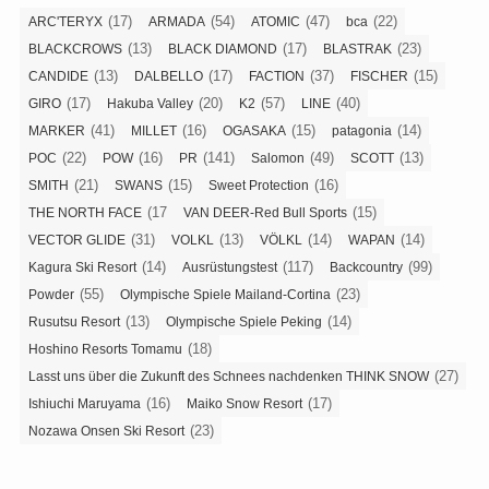
(17)
(54)
(47)
(22)
ARC'TERYX
ARMADA
ATOMIC
bca
(13)
(17)
(23)
BLACKCROWS
BLACK DIAMOND
BLASTRAK
(13)
(17)
(37)
(15)
CANDIDE
DALBELLO
FACTION
FISCHER
(17)
(20)
(57)
(40)
GIRO
Hakuba Valley
K2
LINE
(41)
(16)
(15)
(14)
MARKER
MILLET
OGASAKA
patagonia
(22)
(16)
(141)
(49)
(13)
POC
POW
PR
Salomon
SCOTT
(21)
(15)
(16)
SMITH
SWANS
Sweet Protection
(17
(15)
THE NORTH FACE
VAN DEER-Red Bull Sports
(31)
(13)
(14)
(14)
VECTOR GLIDE
VOLKL
VÖLKL
WAPAN
(14)
(117)
(99)
Kagura Ski Resort
Ausrüstungstest
Backcountry
(55)
(23)
Powder
Olympische Spiele Mailand-Cortina
(13)
(14)
Rusutsu Resort
Olympische Spiele Peking
(18)
Hoshino Resorts Tomamu
(27)
Lasst uns über die Zukunft des Schnees nachdenken THINK SNOW
(16)
(17)
Ishiuchi Maruyama
Maiko Snow Resort
(23)
Nozawa Onsen Ski Resort