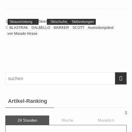
Skier
Skiausrüstung
:
, Skischuhe,
Skibindungen
BLASTRAK
DALBELLO
MARKER
SCOTT
Ausrüstungstest
von Masato Hirase
Artikel-Ranking
24 Stunden
Woche
Monatlich