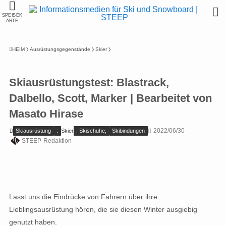
SPEISEK
ARTE
HEIM
Ausrüstungsgegenstände
Skier
Skiausrüstungstest: Blastrack,
Dalbello, Scott, Marker | Bearbeitet von
Masato Hirase
2022/06/30
Skiausrüstung
:
Skier
, Skischuhe,
Skibindungen
STEEP-Redaktion
Lasst uns die Eindrücke von Fahrern über ihre
Lieblingsausrüstung hören, die sie diesen Winter ausgiebig
genutzt haben.