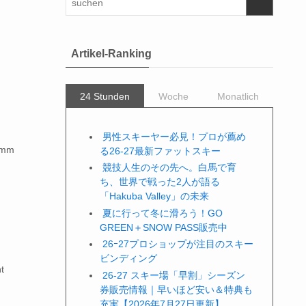
Artikel-Ranking
24 Stunden
Woche
Monatlich
男性スキーヤー必見！プロが薦め
0 mm
る26-27最新ファットスキー
競技人生のその先へ。白馬で育
ち、世界で戦った2人が語る
「Hakuba Valley」の未来
夏に行って冬に滑ろう！GO
GREEN＋SNOW PASS販売中
26ｰ27プロショップが注目のスキー
ビンディング
t
26-27 スキー場「早割」シーズン
券販売情報｜早いほど安い＆特典も
充実【2026年7月27日更新】