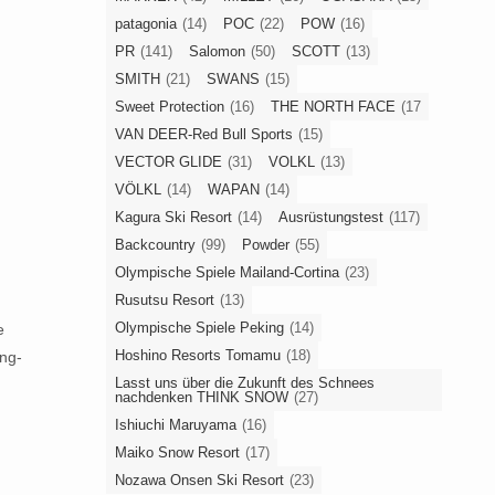
patagonia
(14)
POC
(22)
POW
(16)
PR
(141)
Salomon
(50)
SCOTT
(13)
SMITH
(21)
SWANS
(15)
Sweet Protection
(16)
THE NORTH FACE
(17
VAN DEER-Red Bull Sports
(15)
VECTOR GLIDE
(31)
VOLKL
(13)
VÖLKL
(14)
WAPAN
(14)
Kagura Ski Resort
(14)
Ausrüstungstest
(117)
Backcountry
(99)
Powder
(55)
Olympische Spiele Mailand-Cortina
(23)
Rusutsu Resort
(13)
Olympische Spiele Peking
(14)
e
Hoshino Resorts Tomamu
(18)
ing-
Lasst uns über die Zukunft des Schnees
nachdenken THINK SNOW
(27)
Ishiuchi Maruyama
(16)
Maiko Snow Resort
(17)
Nozawa Onsen Ski Resort
(23)