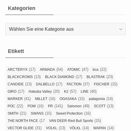
Kategorien
Kategorien
Etikett
(17)
(54)
(47)
(22)
ARC'TERYX
ARMADA
ATOMIC
bca
(13)
(17)
(23)
BLACKCROWS
BLACK DIAMOND
BLASTRAK
(13)
(17)
(37)
(15)
CANDIDE
DALBELLO
FACTION
FISCHER
(17)
(20)
(57)
(40)
GIRO
Hakuba Valley
K2
LINE
(41)
(16)
(15)
(14)
MARKER
MILLET
OGASAKA
patagonia
(22)
(16)
(141)
(49)
(13)
POC
POW
PR
Salomon
SCOTT
(21)
(15)
(16)
SMITH
SWANS
Sweet Protection
(17
(15)
THE NORTH FACE
VAN DEER-Red Bull Sports
(31)
(13)
(14)
(14)
VECTOR GLIDE
VOLKL
VÖLKL
WAPAN