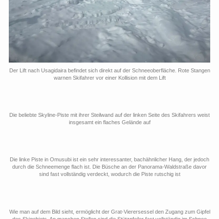
Der Lift nach Usagidaira befindet sich direkt auf der Schneeoberfläche. Rote Stangen
warnen Skifahrer vor einer Kollision mit dem Lift
Die beliebte Skyline-Piste mit ihrer Steilwand auf der linken Seite des Skifahrers weist
insgesamt ein flaches Gelände auf
Die linke Piste in Omusubi ist ein sehr interessanter, bachähnlicher Hang, der jedoch
durch die Schneemenge flach ist. Die Büsche an der Panorama-Waldstraße davor
sind fast vollständig verdeckt, wodurch die Piste rutschig ist
Wie man auf dem Bild sieht, ermöglicht der Grat-Vierersessel den Zugang zum Gipfel
des Skigebiets. An manchen Stellen sind die Stützpfeiler fast vollständig im Schnee