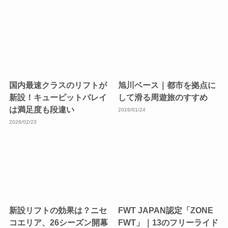
国内最速クラスのリフトが
旭川ベース｜都市を拠点に
新設！キューピットバレイ
して滑る周遊旅のすすめ
は満足度も段違い
2026/01/24
2026/02/23
新設リフトの効果は？ニセ
FWT JAPAN認定「ZONE
コエリア、26シーズン開幕
FWT」｜13のフリーライド