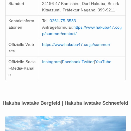
Standort
24196-47 Kamishiro, Dorf Hakuba, Bezirk
Kitaazumi, Präfektur Nagano, 399-9211
Kontaktinform
Tel.:
0261-75-3533
ationen
Anfrageformular:
https://www.hakuba47.co.j
p/summer/contact/
Offizielle Web
https://www.hakuba47.co.jp/summer/
site
Offizielle Socia
Instagram
|
Facebook
|
Twitter
|
YouTube
l-Media-Kanäl
e
Hakuba Iwatake Bergfeld | Hakuba Iwatake Schneefeld