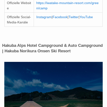
Offizielle Websit
https://iwatake-mountain-resort.com/gree
e
n/camp
Offizielle Social-
Instagram
|
Facebook
|
Twitter
|
YouTube
Media-Kanäle
Hakuba Alps Hotel Campground & Auto Campground
| Hakuba Norikura Onsen Ski Resort