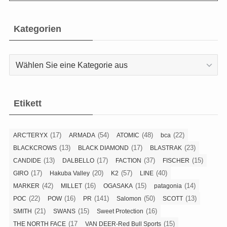
Kategorien
Kategorien
Etikett
(17)
(54)
(48)
(22)
ARC'TERYX
ARMADA
ATOMIC
bca
(13)
(17)
(23)
BLACKCROWS
BLACK DIAMOND
BLASTRAK
(13)
(17)
(37)
(15)
CANDIDE
DALBELLO
FACTION
FISCHER
(17)
(20)
(57)
(40)
GIRO
Hakuba Valley
K2
LINE
(42)
(16)
(15)
(14)
MARKER
MILLET
OGASAKA
patagonia
(22)
(16)
(141)
(50)
(13)
POC
POW
PR
Salomon
SCOTT
(21)
(15)
(16)
SMITH
SWANS
Sweet Protection
(17
(15)
THE NORTH FACE
VAN DEER-Red Bull Sports