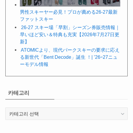
男性スキーヤー必見！プロが薦める26-27最新
ファットスキー
26-27 スキー場「早割」シーズン券販売情報｜
早いほど安い＆特典も充実【2026年7月27日更
新】
ATOMICより、現代パークスキーの要求に応え
る新世代「Bent Decode」誕生 ！| ’26ｰ27ニュ
ーモデル情報
카테고리
카
테
고