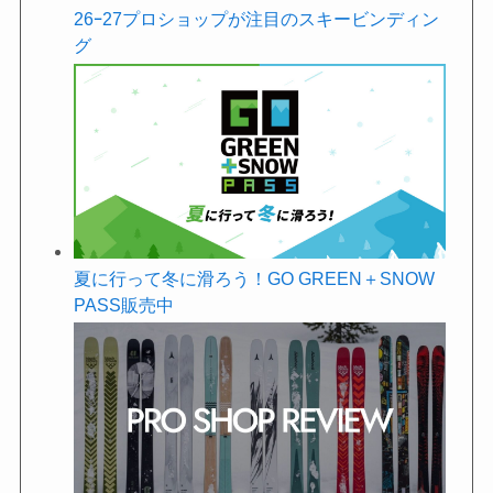
26ｰ27プロショップが注目のスキービンディン
グ
夏に行って冬に滑ろう！GO GREEN＋SNOW
PASS販売中