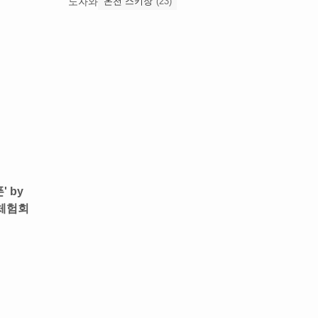
노자와
온천 스키장
(23)
' by
체험회