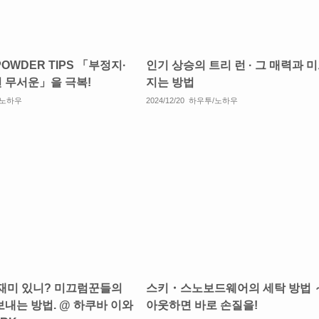
OWDER TIPS 「부정지·
인기 상승의 트리 런 · 그 매력과 
면 무서운」을 극복!
지는 방법
/노하우
2024/12/20
하우투/노하우
 재미 있니? 미끄럼꾼들의
스키・스노보드웨어의 세탁 방법 
보내는 방법. @ 하쿠바 이와
아웃하면 바로 손질을!