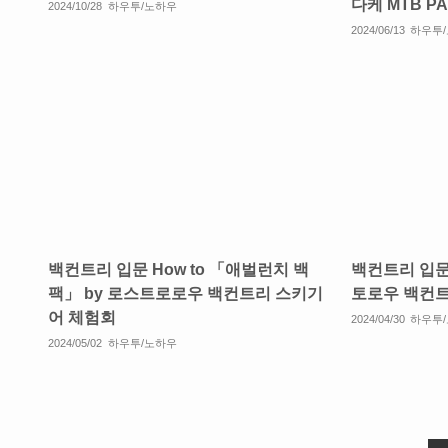
다케 MTB P
2024/10/28
하우투/노하우
2024/06/13
하우투
백컨트리 입문 How to 「애벌런치 백
백컨트리 입문 
팩」 by 로스트로로우 백컨트리 스키기
토로우 백컨트
어 체험회
2024/04/30
하우투
2024/05/02
하우투/노하우