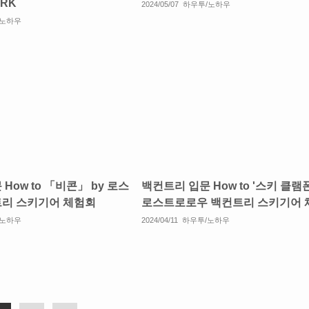
ARK
2024/05/07
하우투/노하우
/노하우
How to 「비콘」 by 로스
백컨트리 입문 How to '스키 클램폰
리 스키기어 체험회
로스트로로우 백컨트리 스키기어 
/노하우
2024/04/11
하우투/노하우