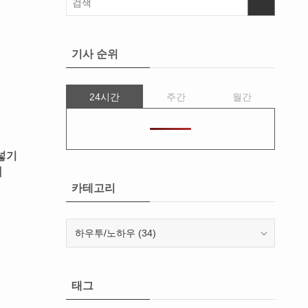
기사 순위
24시간
주간
월간
넣기
】
카테고리
카
테
고
리
태그