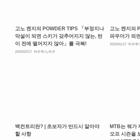
고노 켄지의 POWDER TIPS 「부정지나
고노 켄지의 P
악설이 되면 스키가 갖추어지지 않는, 턴
파우더가 되
이 전에 떨어지지 않아」를 극복!
2025/01/17
하우투
2025/02/17
하우투/노하우
백컨트리란? | 초보자가 반드시 알아야
MTB는 뭐가
할 사항
오프 시즌을 