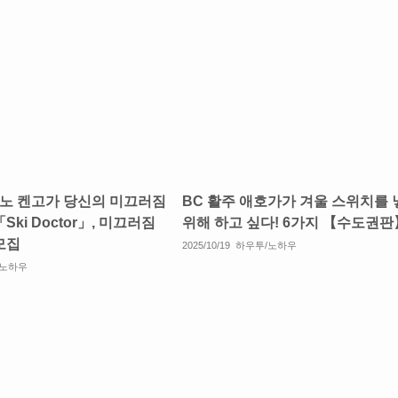
노 켄고가 당신의 미끄러짐
BC 활주 애호가가 겨울 스위치를 
Ski Doctor」, 미끄러짐
위해 하고 싶다! 6가지 【수도권판
모집
2025/10/19
하우투/노하우
/노하우