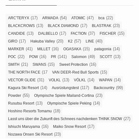
(17)
(54)
(47)
(22)
ARC'TERYX
ARMADA
ATOMIC
bca
(13)
(17)
(23)
BLACKCROWS
BLACK DIAMOND
BLASTRAK
(13)
(17)
(37)
(15)
CANDIDE
DALBELLO
FACTION
FISCHER
(17)
(20)
(57)
(40)
GIRO
Hakuba Valley
K2
LINE
(41)
(16)
(15)
(14)
MARKER
MILLET
OGASAKA
patagonia
(22)
(16)
(141)
(49)
(13)
POC
POW
PR
Salomon
SCOTT
(21)
(15)
(16)
SMITH
SWANS
Sweet Protection
(17
(15)
THE NORTH FACE
VAN DEER-Red Bull Sports
(31)
(13)
(14)
(14)
VECTOR GLIDE
VOLKL
VÖLKL
WAPAN
(14)
(117)
(99)
Kagura Ski Resort
Ausrüstungstest
Backcountry
(55)
(23)
Powder
Olympische Spiele Mailand-Cortina
(13)
(14)
Rusutsu Resort
Olympische Spiele Peking
(18)
Hoshino Resorts Tomamu
(27)
Lasst uns über die Zukunft des Schnees nachdenken THINK SNOW
(16)
(17)
Ishiuchi Maruyama
Maiko Snow Resort
(23)
Nozawa Onsen Ski Resort