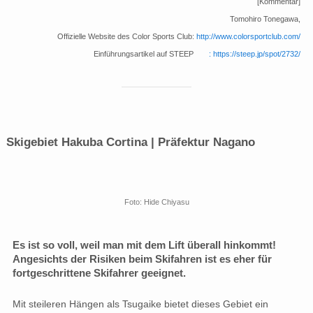
[Kommentar]
Tomohiro Tonegawa,
Offizielle Website des Color Sports Club:
http://www.colorsportclub.com/
Einführungsartikel auf STEEP
: https://steep.jp/spot/2732/
Skigebiet Hakuba Cortina | Präfektur Nagano
Foto: Hide Chiyasu
Es ist so voll, weil man mit dem Lift überall hinkommt!
Angesichts der Risiken beim Skifahren ist es eher für
fortgeschrittene Skifahrer geeignet.
Mit steileren Hängen als Tsugaike bietet dieses Gebiet ein