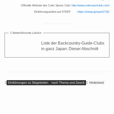
Offizielle Website des Color Sports Club:
http://www.colorsportclub.com/
Einführungsartikel auf STEEP
: https://steep.jp/spot/2732/
Weiterführende Lektüre
Liste der Backcountry-Guide-Clubs
in ganz Japan: Dieser Abschnitt
Einführungen zu Skigebieten
nach Thema und Zweck
Hinterland