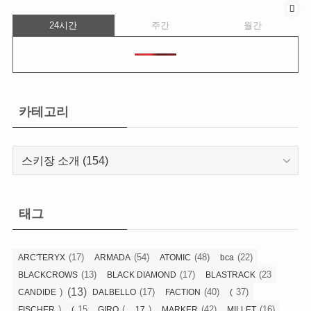
24시간
주간
월간
카테고리
카
테
고
리
태그
(17)
(54)
(48)
(22)
ARC'TERYX
ARMADA
ATOMIC
bca
(13)
(17)
(23
BLACKCROWS
BLACK DIAMOND
BLASTRACK
(13)
)
(17)
(40)
37)
CANDIDE
DALBELLO
FACTION
(
)
15
(
)
(42)
(16)
FISCHER
(
GIRO
17
MARKER
MILLET