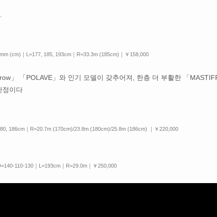
.
mm (cm)｜L=177, 185, 193cm｜R=33.3m (185cm)｜￥158,000
arrow」 「POLAVE」와 인기 모델이 갖추어져, 한층 더 부활한 「MASTIF
 한정이다
0, 186cm｜R=20.7m (170cm)/23.8m (180cm)/25.8m (186cm) ｜￥220,000
D=140-110-130｜L=193cm｜R=29.0m｜￥250,000