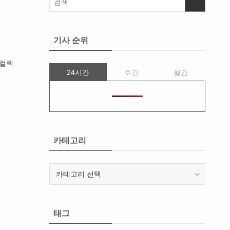
기사 순위
 컬렉
24시간
주간
월간
카테고리
카
테
고
리
태그