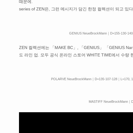
때문에.
series of ZEN은, 그런 메시지가 담긴 한정 컬렉션이 되고 있다
GENIUS NeueBrockMann｜D=155-130-140
ZEN 컬렉션에는 「MAKE BC」, 「GENIUS」 「GENIUS N
도 라인 업. 모두 공식 온라인 스토어 WHITE TIME에서 수량
POLARVE NeueBrockMann｜D=135-107-128｜L=170, 18
MASTIFF NeueBrockMann｜