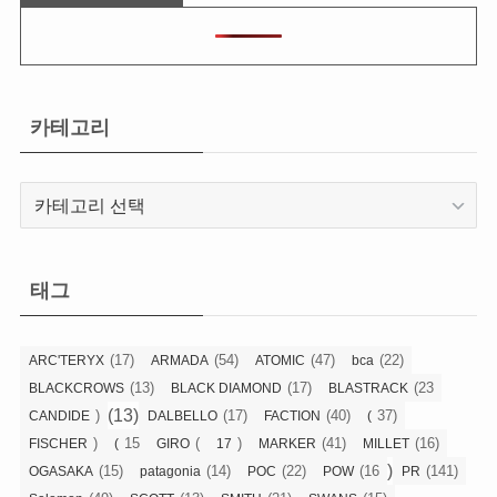
카테고리
카
테
고
리
태그
(17)
(54)
(47)
(22)
ARC'TERYX
ARMADA
ATOMIC
bca
(13)
(17)
(23
BLACKCROWS
BLACK DIAMOND
BLASTRACK
(13)
)
(17)
(40)
37)
CANDIDE
DALBELLO
FACTION
(
)
15
(
)
(41)
(16)
FISCHER
(
GIRO
17
MARKER
MILLET
)
(15)
(14)
(22)
(16
(141)
OGASAKA
patagonia
POC
POW
PR