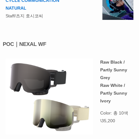
CYCLE COMMUNICATION
NATURAL
Staff/츠지 호시코씨
POC｜NEXAL WF
Raw Black /
Partly Sunny
Grey
Raw White /
Partly Sunny
Ivory
Color: 총 10색
\35,200