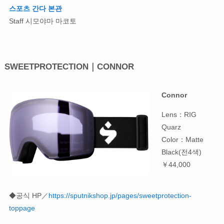
스포츠 간다 본관
Staff 시모야마 마코토
SWEETPROTECTION｜CONNOR
Connor
Lens：RIG
Quarz
Color：Matte
Black(전4색)
￥44,000
◆공식 HP／
https://sputnikshop.jp/pages/sweetprotection-
toppage