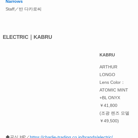
Narrows
Staff／반 다카로씨
ELECTRIC｜KABRU
KABRU
ARTHUR
LONGO
Lens Color：
ATOMIC MINT
+BL ONYX
￥41,800
(조광 렌즈 모델
￥49,500)
◆공식 HP／
https://charlie-trading.co.jp/brands/electric/