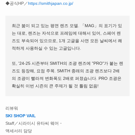
◆공식HP／
https://smithjapan.co.jp/
최근 붐이 되고 있는 평면 렌즈 모델. 「MAG」의 표기가 있
는 대로, 렌즈는 자석으로 프레임에 대해서 있어, 스페어 렌
즈도 부속되어 있으므로, 1개 고글을 사면 모든 날씨에서 쾌
적하게 사용하실 수 있는 고글입니다.
또, '24-25 시즌부터 SMITH의 조광 렌즈에 "PRO"가 붙는 렌
즈도 등장해, 요점 주목. SMITH 종래의 조광 렌즈보다 2배
의 조광이 빨라져 변화폭도 2배로 퍼졌습니다. PRO 조광은
확실히 이번 시즌의 큰 주제가 될 것 틀림 없음!
리뷰워
SKI SHOP VAIL
Staff／시라이시 유타씨 웨어・
액세서리 담당