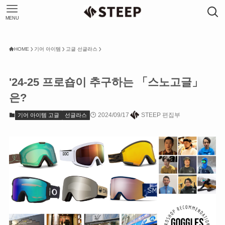
MENU
HOME
기어 아이템
고글 선글라스
'24-25 프로숍이 추구하는 「스노고글」
은?
2024/09/17
STEEP 편집부
기어 아이템 고글
선글라스