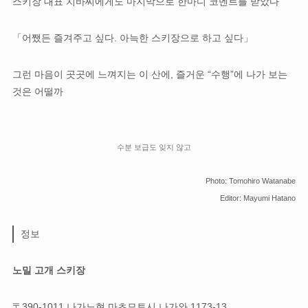
스키장 대표 치바씨에게도 마지막으로 한마디 코멘트를 받았다
「어쨌든 즐겨주고 싶다. 아늑한 스키장으로 하고 싶다」
그런 마음이 곳곳에 느껴지는 이 산에, 즐거운 “수행”에 나가 보는
것은 어떨까
수분 보급도 잊지 않고
Photo: Tomohiro Watanabe
Editor: Mayumi Hatano
정보
노밀 고개 스키장
〒390-1011 나가노현 마츠모토시 나가와 1173-13