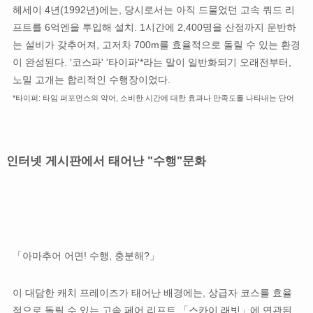
헤세이 4년(1992년)에는, 당시로서는 아직 드물었던 고속 쿼드 리
프트를 6억엔을 투입해 설치. 1시간에 2,400명을 산정까지 운반하
는 설비가 갖추어져, 고저차 700m를 효율적으로 돌릴 수 있는 환경
이 완성된다. '코스파' '타이파'*라는 말이 일반화되기 오래전부터,
노밀 고개는 합리적인 수행장이었다.
*타이퍼: 타임 퍼포먼스의 약어, 소비한 시간에 대한 효과나 만족도를 나타내는 단어
인터넷 게시판에서 태어난 "수행"문화
「아마추어 어면! 수행, 충분해?」
이 대담한 캐치 프레이즈가 태어난 배경에는, 상급자 코스를 효율
적으로 돌릴 수 있는 고속 페어 리프트 「스카이 래빗」에 연관된,