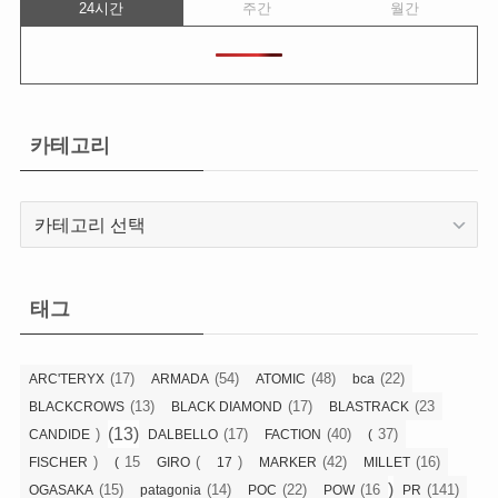
24시간
주간
월간
카테고리
카
테
고
리
태그
(17)
(54)
(48)
(22)
ARC'TERYX
ARMADA
ATOMIC
bca
(13)
(17)
(23
BLACKCROWS
BLACK DIAMOND
BLASTRACK
(13)
)
(17)
(40)
37)
CANDIDE
DALBELLO
FACTION
(
)
15
(
)
(42)
(16)
FISCHER
(
GIRO
17
MARKER
MILLET
)
(15)
(14)
(22)
(16
(141)
OGASAKA
patagonia
POC
POW
PR