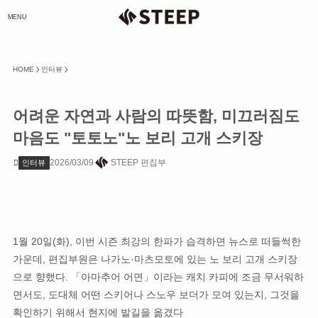
MENU
HOME
인터뷰
어려운 자연과 사람의 따뜻함, 미끄러짐도
마음도 "토토노"노 보리 고개 스키장
2026/03/09
STEEP 편집부
인터뷰
1월 20일(화), 이번 시즌 최강의 한파가 습격하면 뉴스로 떠들썩한
가운데, 편집부원은 나가노·마츠모토에 있는 노 보리 고개 스키장
으로 향했다. 「아마추어 어면」이라는 캐치 카피에 조금 무서워하
면서도, 도대체 어떤 스키어나 스노우 보더가 모여 있는지, 그것을
확인하기 위해서 현지에 발길을 옮겼다