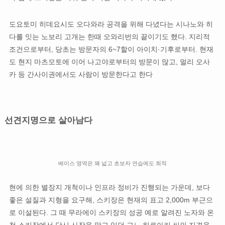
도요토미 히데요시도 오다와라 공격을 위해 다녔다는 시나노와 히
다를 잇는 노보리 고개는 한때 오와리번의 끝이기도 했다. 지리적
조건으로부터, 당초는 방문자의 6~7할이 아이치·기후로부터. 현재
도 현지 마츠모토에 이어 나고야로부터의 방문이 많고, 멀리 오사
카 등 간사이권에서도 사람이 방문한다고 한다
선견지명으로 살아남다
베이스 영역은 꽤 넓고 초보자 연습에도 최적
현에 의한 별장지 개척이나 인프라 정비가 진행되는 가운데, 보다
좋은 설질과 지형을 요구해, 스키장은 현재의 표고 2,000m 부근으
로 이설된다. 그 때 무라에이 스키장의 성공 예로 알려진 노자와 온