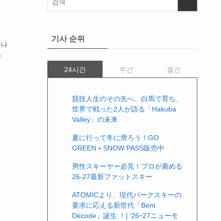
기사 순위
이나
!
24시간
주간
월간
競技人生のその先へ。白馬で育ち、
世界で戦った2人が語る「Hakuba
Valley」の未来
夏に行って冬に滑ろう！GO
GREEN＋SNOW PASS販売中
男性スキーヤー必見！プロが薦める
26-27最新ファットスキー
ATOMICより、現代パークスキーの
要求に応える新世代「Bent
Decode」誕生 ！| ’26ｰ27ニューモ