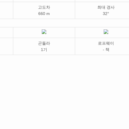
고도차
최대 경사
660 m
32°
곤돌라
로프웨이
1기
- 책