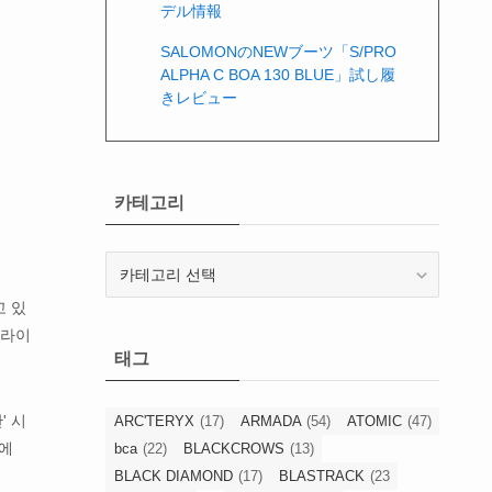
デル情報
SALOMONのNEWブーツ「S/PRO
ALPHA C BOA 130 BLUE」試し履
きレビュー
카테고리
카
테
고 있
고
리
 라이
태그
' 시
ARC'TERYX
(17)
ARMADA
(54)
ATOMIC
(47)
스에
bca
(22)
BLACKCROWS
(13)
BLACK DIAMOND
(17)
BLASTRACK
(23