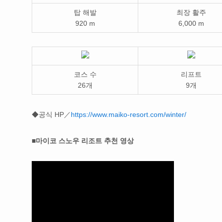
탑 해발
최장 활주
920 m
6,000 m
코스 수
리프트
26개
9개
◆공식 HP／
https://www.maiko-resort.com/winter/
■마이코 스노우 리조트 추천 영상