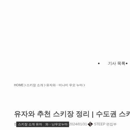
기사 목록
HOME
스키장 소개
유자와 · 미나미 우오 누마
유자와 추천 스키장 정리 | 수도권 스
2024/01/31
STEEP 편집부
스키장 소개 유자
와・난우오누마