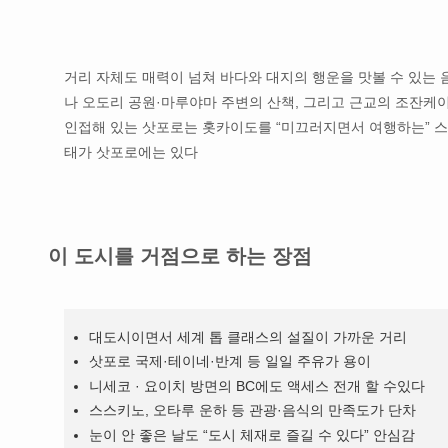
거리 자체도 매력이 넘쳐 바다와 대지의 행운을 맛볼 수 있는 음
나 오도리 공원·마루야마 주변의 산책, 그리고 근교의 조잔케이
인접해 있는 삿포로는 홋카이도를 “미끄러지면서 여행하는” 스
태가 삿포로에는 있다
이 도시를 거점으로 하는 장점
대도시이면서 세계 톱 클래스의 설질이 가까운 거리
삿포로 국제·테이네·반계 등 일일 주유가 용이
니세코 · 요이치 방면의 BC에도 액세스 전개 할 수있다
스스키노, 오타루 운하 등 관광·음식의 만족도가 단차
눈이 안 좋은 날도 “도시 체재로 즐길 수 있다” 안심감