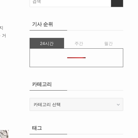
기사 순위
든지
 거
24시간
주간
월간
카테고리
카
테
고
리
태그