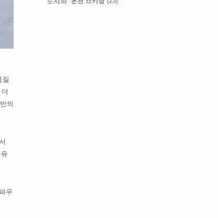
노자와
온천 스키장
(23)
품질
 더
기반의
에서
주유
 파우