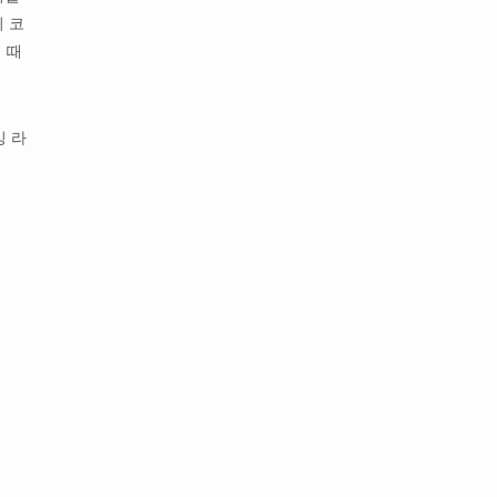
이 코
 때
빙 라