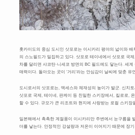
홋카이도의 중심 도시인 삿포로는 이시카리 평야의 넓이와 배후에
의 스노필드가 밀집하고 있다. 삿포로 테이네에서 삿포로 국제,
차를 달리면 샤코탄·니세코 방면의 BC 필드에도 닿는다. 세계
매력이다. 돌아오는 곳이 ‘거리’라는 안심감이 날씨에 맞춘 유
도시로서의 삿포로는, 액세스와 체재성의 높이가 발군. 신치토세
삿포로 국제, 테이네, 판케이 등 친밀한 스키장에서, 킬로로,
할 수 있다. 규모가 큰 리조트와 현지에 사랑받는 로컬 스키장
일본해에서 촉촉한 계절풍이 이시카리만 주변에서 눈구름을 발
더를 낳는다. 안정적인 강설량과 저온이 이어지기 때문에 장기