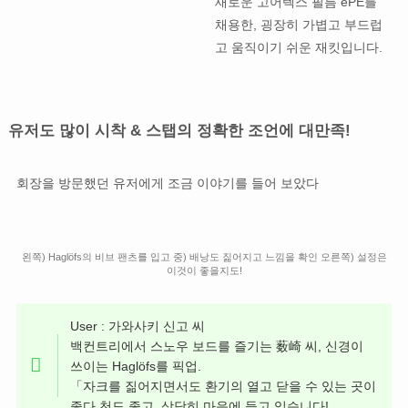
새로운 고어텍스 필름 ePE를
채용한, 굉장히 가볍고 부드럽
고 움직이기 쉬운 재킷입니다.
유저도 많이 시착 & 스탭의 정확한 조언에 대만족!
회장을 방문했던 유저에게 조금 이야기를 들어 보았다
왼쪽) Haglöfs의 비브 팬츠를 입고 중) 배낭도 짊어지고 느낌을 확인 오른쪽) 설정은
이것이 좋을지도!
User : 가와사키 신고 씨
백컨트리에서 스노우 보드를 즐기는 薮崎 씨, 신경이
쓰이는 Haglöfs를 픽업.
「자크를 짊어지면서도 환기의 열고 닫을 수 있는 곳이
좋다.천도 좋고, 상당히 마음에 들고 있습니다!