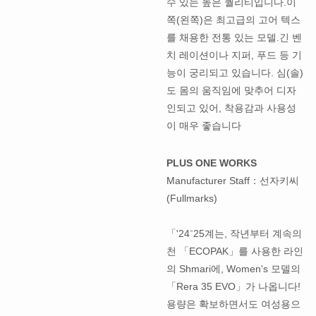
수 있는 높은 퀄리티입니다.이
쪽(왼쪽)은 최고급의 고어 텍스
를 채용한 전통 있는 모델.긴 벤
치 레이션이나 지퍼, 푸드 등 기
능이 궁리되고 있습니다. 심(솔)
도 몸의 움직임에 맞추어 디자
인되고 있어, 착용감과 사용성
이 매우 좋습니다
PLUS ONE WORKS
Manufacturer Staff：선자키씨
(Fullmarks)
「'24⁻25계는, 작년부터 계속의
천 「ECOPAK」를 사용한 라인
의 Shmari에, Women's 모델의
「Rera 35 EVO」가 나옵니다!
용량은 확보하면서도 여성용으