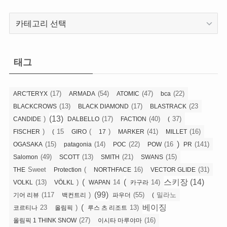
카
테
고
리
태그
(17)
(54)
(47)
(22)
ARC'TERYX
ARMADA
ATOMIC
bca
(13)
(17)
(23
BLACKCROWS
BLACK DIAMOND
BLASTRACK
(13)
)
(17)
(40)
37)
CANDIDE
DALBELLO
FACTION
(
)
15
(
)
(41)
(16)
FISCHER
(
GIRO
17
MARKER
MILLET
)
(15)
(14)
(22)
(16
(141)
OGASAKA
patagonia
POC
POW
PR
(49)
(13)
(21)
(15)
Salomon
SCOTT
SMITH
SWANS
Sweet
(
16)
(31)
THE
Protection
NORTHFACE
VECTOR GLIDE
(
(
스키장 (14)
(13)
)
14
14)
VOLKL
VÖLKL
WAPAN
카구라
(99)
(117
)
(55)
밀라노
기어 리뷰
백컨트리
파우더
(
(
베이징
23
)
13)
코르티나
올림픽
루스 츠 리조트
(27)
(16)
올림픽 1 THINK SNOW
이시타 마루야마