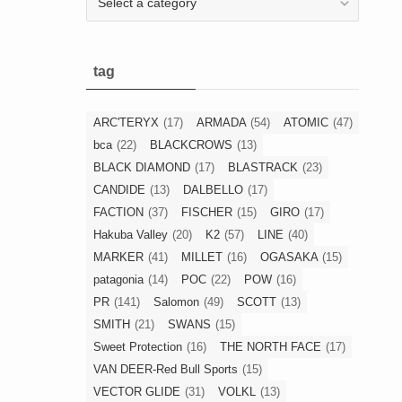
tag
ARC'TERYX
(17)
ARMADA
(54)
ATOMIC
(47)
bca
(22)
BLACKCROWS
(13)
BLACK DIAMOND
(17)
BLASTRACK
(23)
CANDIDE
(13)
DALBELLO
(17)
FACTION
(37)
FISCHER
(15)
GIRO
(17)
Hakuba Valley
(20)
K2
(57)
LINE
(40)
MARKER
(41)
MILLET
(16)
OGASAKA
(15)
patagonia
(14)
POC
(22)
POW
(16)
PR
(141)
Salomon
(49)
SCOTT
(13)
SMITH
(21)
SWANS
(15)
Sweet Protection
(16)
THE NORTH FACE
(17)
VAN DEER-Red Bull Sports
(15)
VECTOR GLIDE
(31)
VOLKL
(13)