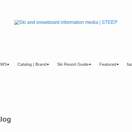
EWS
Catalog | Brand
Ski Resort Guide
Featured
fac
alog