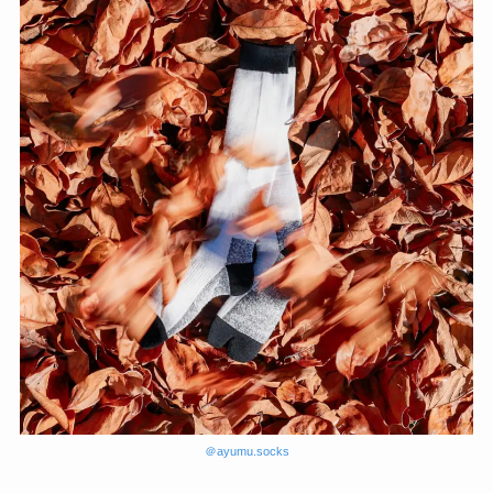
＠ayumu.socks