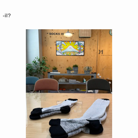
-il
?