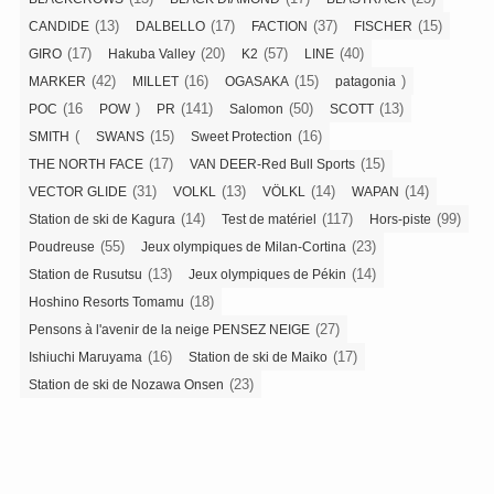
(13)
(17)
(37)
(15)
CANDIDE
DALBELLO
FACTION
FISCHER
(17)
(20)
(57)
(40)
GIRO
Hakuba Valley
K2
LINE
(42)
(16)
(15)
)
MARKER
MILLET
OGASAKA
patagonia
(16
)
(141)
(50)
(13)
POC
POW
PR
Salomon
SCOTT
(
(15)
(16)
SMITH
SWANS
Sweet Protection
(17)
(15)
THE NORTH FACE
VAN DEER-Red Bull Sports
(31)
(13)
(14)
(14)
VECTOR GLIDE
VOLKL
VÖLKL
WAPAN
(14)
(117)
(99)
Station de ski de Kagura
Test de matériel
Hors-piste
(55)
(23)
Poudreuse
Jeux olympiques de Milan-Cortina
(13)
(14)
Station de Rusutsu
Jeux olympiques de Pékin
(18)
Hoshino Resorts Tomamu
(27)
Pensons à l'avenir de la neige PENSEZ NEIGE
(16)
(17)
Ishiuchi Maruyama
Station de ski de Maiko
(23)
Station de ski de Nozawa Onsen