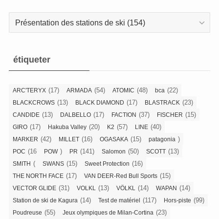
Catégories
étiqueter
(17)
(54)
(48)
(22)
ARC'TERYX
ARMADA
ATOMIC
bca
(13)
(17)
(23)
BLACKCROWS
BLACK DIAMOND
BLASTRACK
(13)
(17)
(37)
(15)
CANDIDE
DALBELLO
FACTION
FISCHER
(17)
(20)
(57)
(40)
GIRO
Hakuba Valley
K2
LINE
(42)
(16)
(15)
)
MARKER
MILLET
OGASAKA
patagonia
(16
)
(141)
(50)
(13)
POC
POW
PR
Salomon
SCOTT
(
(15)
(16)
SMITH
SWANS
Sweet Protection
(17)
(15)
THE NORTH FACE
VAN DEER-Red Bull Sports
(31)
(13)
(14)
(14)
VECTOR GLIDE
VOLKL
VÖLKL
WAPAN
(14)
(117)
(99)
Station de ski de Kagura
Test de matériel
Hors-piste
(55)
(23)
Poudreuse
Jeux olympiques de Milan-Cortina