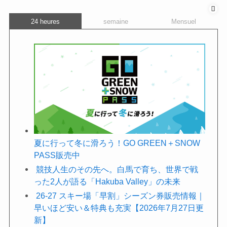
24 heures
semaine
Mensuel
夏に行って冬に滑ろう！GO GREEN＋SNOW
PASS販売中
競技人生のその先へ。白馬で育ち、世界で戦
った2人が語る「Hakuba Valley」の未来
26-27 スキー場「早割」シーズン券販売情報｜
早いほど安い＆特典も充実【2026年7月27日更
新】