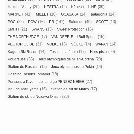
(20)
(12)
(57)
(39)
Hakuba Valley
HESTRA
K2
LINE
(41)
(16)
(14)
(14)
MARKER
MILLET
OGASAKA
patagonia
(22)
(16)
(141)
(49)
(13)
POC
POW
PR
Salomon
SCOTT
(21)
(15)
(16)
SMITH
SWANS
Sweet Protection
(17)
(15)
THE NORTH FACE
VAN DEER-Red Bull Sports
(31)
(13)
(14)
(14)
VECTOR GLIDE
VOLKL
VÖLKL
WAPAN
(14)
(117)
(99)
Kagura Ski Resort
Test de matériel
Hors-piste
(55)
(23)
Poudreuse
Jeux olympiques de Milan-Cortina
(13)
(14)
Station de Rusutsu
Jeux olympiques de Pékin
(18)
Hoshino Resorts Tomamu
(27)
Pensons à l'avenir de la neige PENSEZ NEIGE
(16)
(17)
Ishiuchi Maruyama
Station de ski de Maiko
(23)
Station de ski de Nozawa Onsen