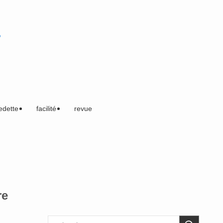
edette
facilité
revue
re