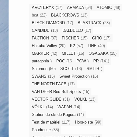
ARC'TERYX
(17)
ARMADA
(54)
ATOMIC
(48)
bca
(22)
BLACKCROWS
(13)
BLACK DIAMOND
(17)
BLASTRACK
(23)
CANDIDE
(13)
DALBELLO
(17)
FACTION
(37)
FISCHER
(15)
GIRO
(17)
Hakuba Valley
(20)
K2
(57)
LINE
(40)
MARKER
(42)
MILLET
(16)
OGASAKA
(15)
patagonia
)
POC
(16
POW
)
PR
(141)
Salomon
(50)
SCOTT
(13)
SMITH
(
SWANS
(15)
Sweet Protection
(16)
THE NORTH FACE
(17)
VAN DEER-Red Bull Sports
(15)
VECTOR GLIDE
(31)
VOLKL
(13)
VÖLKL
(14)
WAPAN
(14)
Station de ski de Kagura
(14)
Test de matériel
(117)
Hors-piste
(99)
Poudreuse
(55)