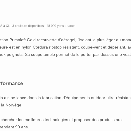
s S à XL | 3 couleurs disponibles | 48 000 yens + taxes
ation Primaloft Gold recouverte d'aérogel, l'isolant le plus léger au mon
eure est en nylon Cordura ripstop résistant, coupe-vent et déperlant, a
aux poignets. Sa coupe ample permet de le porter par-dessus une ves
rformance
air, se lance dans la fabrication d'équipements outdoor ultra-résistan
e la Norvège.
Rechercher les meilleures technologies et proposer des produits aux
pendant 90 ans.