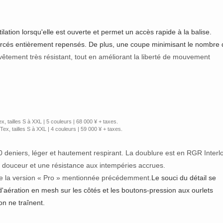
ilation lorsqu'elle est ouverte et permet un accès rapide à la balise.
forcés entièrement repensés. De plus, une coupe minimisant le nombre 
 vêtement très résistant, tout en améliorant la liberté de mouvement
x, tailles S à XXL | 5 couleurs | 68 000 ¥ + taxes.
Tex, tailles S à XXL | 4 couleurs | 59 000 ¥ + taxes.
deniers, léger et hautement respirant. La doublure est en RGR Interl
 douceur et une résistance aux intempéries accrues.
ue la version « Pro » mentionnée précédemment.
Le souci du détail se
d'aération en mesh sur les côtés et les boutons-pression aux ourlets
on ne traînent.