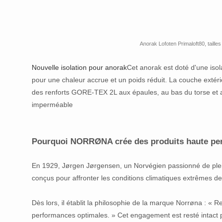
Anorak Lofoten Primaloft80, taille
Nouvelle isolation pour anorak
Cet anorak est doté d'une isol
pour une chaleur accrue et un poids réduit. La couche extéri
des renforts GORE-TEX 2L aux épaules, au bas du torse et 
imperméable
Pourquoi NORRØNA crée des produits haute pe
En 1929, Jørgen Jørgensen, un Norvégien passionné de plein 
conçus pour affronter les conditions climatiques extrêmes d
Dès lors, il établit la philosophie de la marque Norrøna : « 
performances optimales. » Cet engagement est resté intact 