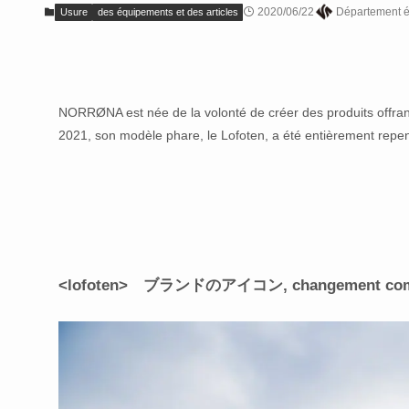
2020/06/22
Département é
Usure
des équipements et des articles
NORRØNA est née de la volonté de créer des produits offran
2021, son modèle phare, le Lofoten, a été entièrement repe
<lofoten> ブランドのアイコン
, changement co