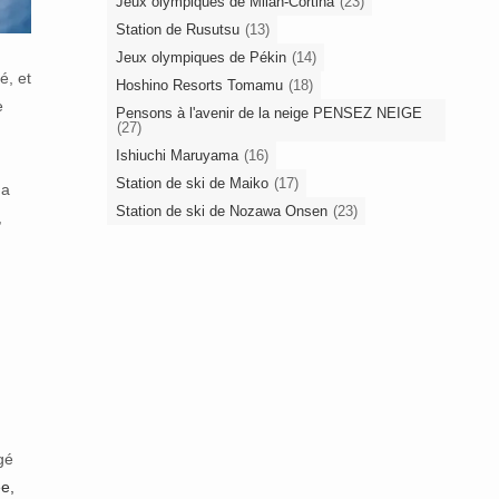
Jeux olympiques de Milan-Cortina
(23)
Station de Rusutsu
(13)
Jeux olympiques de Pékin
(14)
é, et
Hoshino Resorts Tomamu
(18)
e
Pensons à l'avenir de la neige PENSEZ NEIGE
(27)
Ishiuchi Maruyama
(16)
Station de ski de Maiko
(17)
 a
Station de ski de Nozawa Onsen
(23)
,
gé
e,