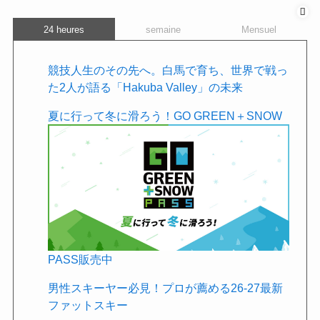
24 heures
semaine
Mensuel
競技人生のその先へ。白馬で育ち、世界で戦っ
た2人が語る「Hakuba Valley」の未来
夏に行って冬に滑ろう！GO GREEN＋SNOW
PASS販売中
男性スキーヤー必見！プロが薦める26-27最新
ファットスキー