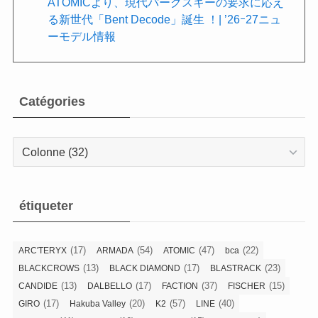
ATOMICより、現代パークスキーの要求に応え
る新世代「Bent Decode」誕生 ！| ’26ｰ27ニュ
ーモデル情報
Catégories
Catégories
étiqueter
(17)
(54)
(47)
(22)
ARC'TERYX
ARMADA
ATOMIC
bca
(13)
(17)
(23)
BLACKCROWS
BLACK DIAMOND
BLASTRACK
(13)
(17)
(37)
(15)
CANDIDE
DALBELLO
FACTION
FISCHER
(17)
(20)
(57)
(40)
GIRO
Hakuba Valley
K2
LINE