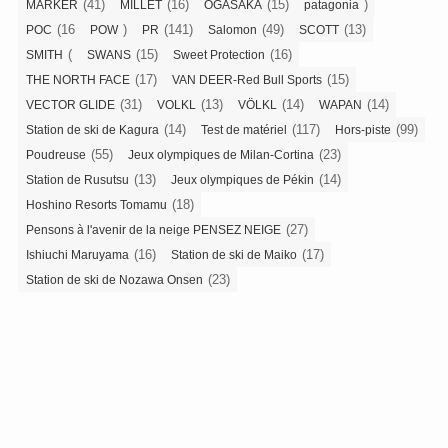
(41)
(16)
(15)
)
MARKER
MILLET
OGASAKA
patagonia
(16
)
(141)
(49)
(13)
POC
POW
PR
Salomon
SCOTT
(
(15)
(16)
SMITH
SWANS
Sweet Protection
(17)
(15)
THE NORTH FACE
VAN DEER-Red Bull Sports
(31)
(13)
(14)
(14)
VECTOR GLIDE
VOLKL
VÖLKL
WAPAN
(14)
(117)
(99)
Station de ski de Kagura
Test de matériel
Hors-piste
(55)
(23)
Poudreuse
Jeux olympiques de Milan-Cortina
(13)
(14)
Station de Rusutsu
Jeux olympiques de Pékin
(18)
Hoshino Resorts Tomamu
(27)
Pensons à l'avenir de la neige PENSEZ NEIGE
(16)
(17)
Ishiuchi Maruyama
Station de ski de Maiko
(23)
Station de ski de Nozawa Onsen