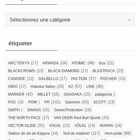
Catégories
étiqueter
(17)
(54)
(48)
(22)
ARC'TERYX
ARMADA
ATOMIC
bca
(13)
(17)
(23)
BLACKCROWS
BLACK DIAMOND
BLASTRACK
(13)
(17)
(37)
(15)
CANDIDE
DALBELLO
FACTION
FISCHER
(17)
(20)
(57)
(40)
GIRO
Hakuba Valley
K2
LINE
(42)
(16)
(15)
)
MARKER
MILLET
OGASAKA
patagonia
(16
)
(141)
(50)
(13)
POC
POW
PR
Salomon
SCOTT
(
(15)
(16)
SMITH
SWANS
Sweet Protection
(17)
(15)
THE NORTH FACE
VAN DEER-Red Bull Sports
(31)
(13)
(14)
(14)
VECTOR GLIDE
VOLKL
VÖLKL
WAPAN
(14)
(117)
(99)
Station de ski de Kagura
Test de matériel
Hors-piste