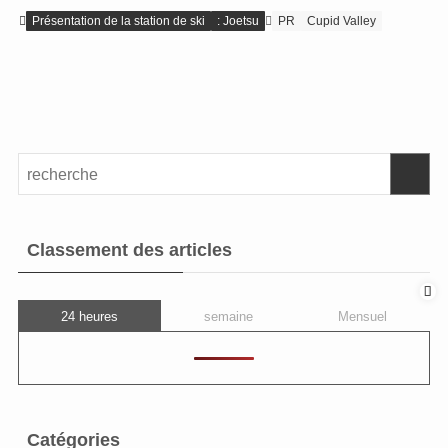
Présentation de la station de ski
: Joetsu
PR
Cupid Valley
Classement des articles
24 heures
semaine
Mensuel
Catégories