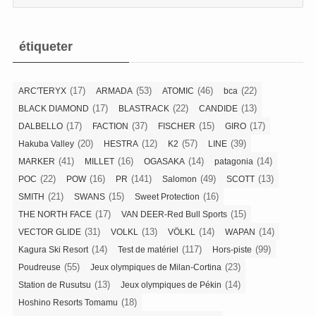
étiqueter
(17)
(53)
(46)
(22)
ARC'TERYX
ARMADA
ATOMIC
bca
(17)
(22)
(13)
BLACK DIAMOND
BLASTRACK
CANDIDE
(17)
(37)
(15)
(17)
DALBELLO
FACTION
FISCHER
GIRO
(20)
(12)
(57)
(39)
Hakuba Valley
HESTRA
K2
LINE
(41)
(16)
(14)
(14)
MARKER
MILLET
OGASAKA
patagonia
(22)
(16)
(141)
(49)
(13)
POC
POW
PR
Salomon
SCOTT
(21)
(15)
(16)
SMITH
SWANS
Sweet Protection
(17)
(15)
THE NORTH FACE
VAN DEER-Red Bull Sports
(31)
(13)
(14)
(14)
VECTOR GLIDE
VOLKL
VÖLKL
WAPAN
(14)
(117)
(99)
Kagura Ski Resort
Test de matériel
Hors-piste
(55)
(23)
Poudreuse
Jeux olympiques de Milan-Cortina
(13)
(14)
Station de Rusutsu
Jeux olympiques de Pékin
(18)
Hoshino Resorts Tomamu