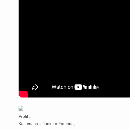
Profil :
Kazumasa « Junior » Yamada,