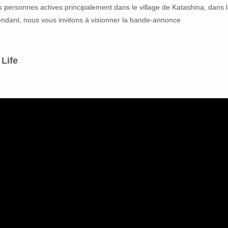
s personnes actives principalement dans le village de Katashina, dans 
endant, nous vous invitons à visionner la bande-annonce
Life