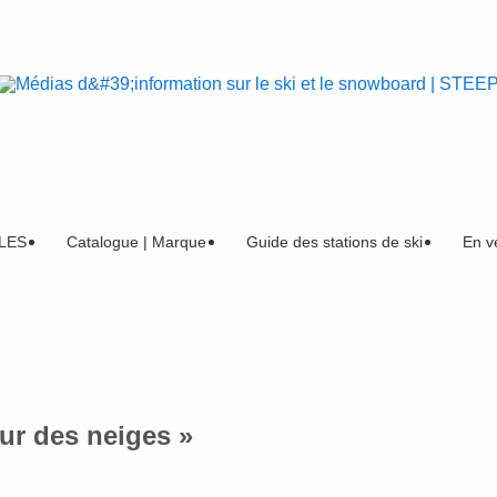
LES
Catalogue | Marque
Guide des stations de ski
En v
ur des neiges »