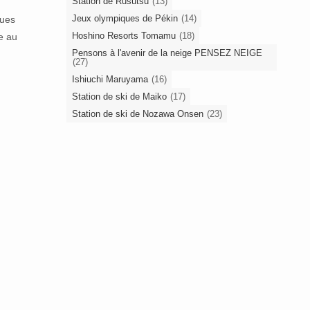
Station de Rusutsu
(13)
Jeux olympiques de Pékin
(14)
gues
Hoshino Resorts Tomamu
(18)
le au
Pensons à l'avenir de la neige PENSEZ NEIGE
(27)
Ishiuchi Maruyama
(16)
Station de ski de Maiko
(17)
Station de ski de Nozawa Onsen
(23)