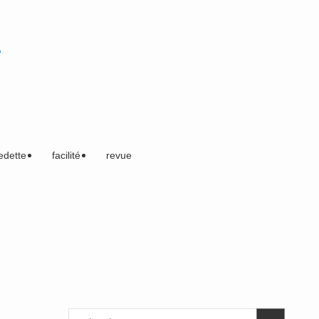
edette
facilité
revue