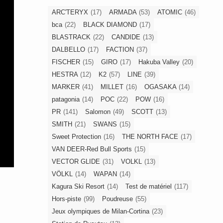
ARC'TERYX
(17)
ARMADA
(53)
ATOMIC
(46)
bca
(22)
BLACK DIAMOND
(17)
BLASTRACK
(22)
CANDIDE
(13)
DALBELLO
(17)
FACTION
(37)
FISCHER
(15)
GIRO
(17)
Hakuba Valley
(20)
HESTRA
(12)
K2
(57)
LINE
(39)
MARKER
(41)
MILLET
(16)
OGASAKA
(14)
patagonia
(14)
POC
(22)
POW
(16)
PR
(141)
Salomon
(49)
SCOTT
(13)
SMITH
(21)
SWANS
(15)
Sweet Protection
(16)
THE NORTH FACE
(17)
VAN DEER-Red Bull Sports
(15)
VECTOR GLIDE
(31)
VOLKL
(13)
VÖLKL
(14)
WAPAN
(14)
Kagura Ski Resort
(14)
Test de matériel
(117)
Hors-piste
(99)
Poudreuse
(55)
Jeux olympiques de Milan-Cortina
(23)