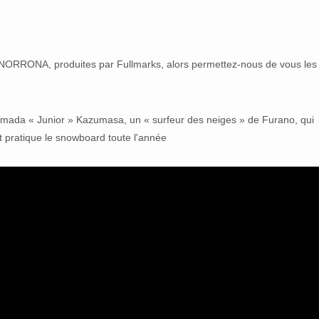
ORRONA, produites par Fullmarks, alors permettez-nous de vous les
amada « Junior » Kazumasa, un « surfeur des neiges » de Furano, qui
t pratique le snowboard toute l'année