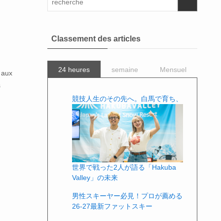
Classement des articles
24 heures
semaine
Mensuel
 aux
s
競技人生のその先へ。白馬で育ち、
世界で戦った2人が語る「Hakuba
Valley」の未来
男性スキーヤー必見！プロが薦める
26-27最新ファットスキー