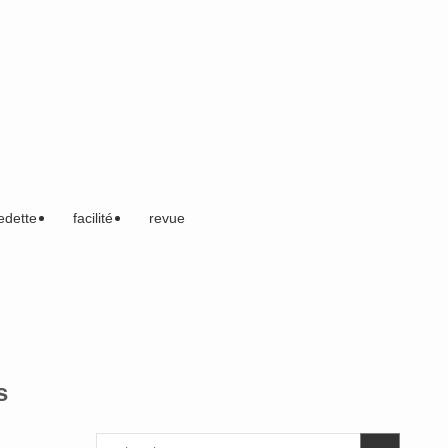
edette
facilité
revue
s