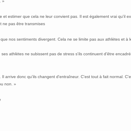
. »
t estimer que cela ne leur convient pas. Il est également vrai qu'il ex
nt ne pas être transmises
e nos sentiments divergent. Cela ne se limite pas aux athlètes et à l
e ses athlètes ne subissent pas de stress s'ils continuent d'être encadré
Il arrive donc qu'ils changent d'entraîneur. C'est tout à fait normal. C'e
 ou non. »
ue