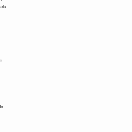
cela
t
la