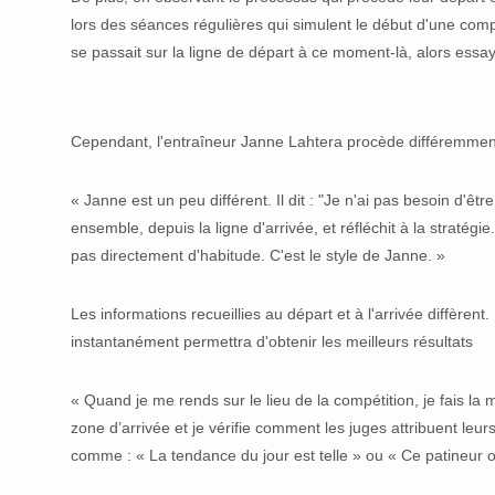
lors des séances régulières qui simulent le début d'une co
se passait sur la ligne de départ à ce moment-là, alors essa
Cependant, l'entraîneur Janne Lahtera procède différemme
« Janne est un peu différent. Il dit : "Je n'ai pas besoin d'êt
ensemble, depuis la ligne d'arrivée, et réfléchit à la stratégi
pas directement d'habitude. C'est le style de Janne. »
Les informations recueillies au départ et à l'arrivée diffèren
instantanément permettra d'obtenir les meilleurs résultats
« Quand je me rends sur le lieu de la compétition, je fais l
zone d’arrivée et je vérifie comment les juges attribuent leu
comme : « La tendance du jour est telle » ou « Ce patineur ob