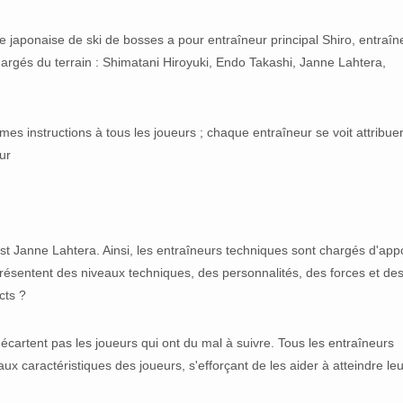
 japonaise de ski de bosses a pour entraîneur principal Shiro, entraîn
argés du terrain : Shimatani Hiroyuki, Endo Takashi, Janne Lahtera,
s instructions à tous les joueurs ; chaque entraîneur se voit attribue
ur
t Janne Lahtera. Ainsi, les entraîneurs techniques sont chargés d'app
présentent des niveaux techniques, des personnalités, des forces et de
ects ?
n'écartent pas les joueurs qui ont du mal à suivre. Tous les entraîneurs
x caractéristiques des joueurs, s'efforçant de les aider à atteindre leu