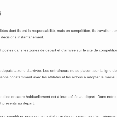
oi
es dont ils ont la responsabilité, mais en compétition, ils travaillent e
s décisions instantanément.
t postés dans les zones de départ et d'arrivée sur le site de compétitio
 depuis la zone d'arrivée. Les entraîneurs ne se placent sur la ligne de
sons constamment avec les athlètes et les aidons à adopter la meilleu
 qui les encadre habituellement est à leurs côtés au départ. Dans notre
nt présents au départ.
t en compétition, nous pouvons élaborer des programmes d'entraînemen