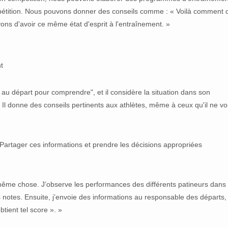
mpétition. Nous pouvons donner des conseils comme : « Voilà comment 
yons d'avoir ce même état d'esprit à l'entraînement. »
nt
re au départ pour comprendre", et il considère la situation dans son
e. Il donne des conseils pertinents aux athlètes, même à ceux qu'il ne voi
t. Partager ces informations et prendre les décisions appropriées
a même chose. J’observe les performances des différents patineurs dans 
rs notes. Ensuite, j’envoie des informations au responsable des départs,
tient tel score ». »