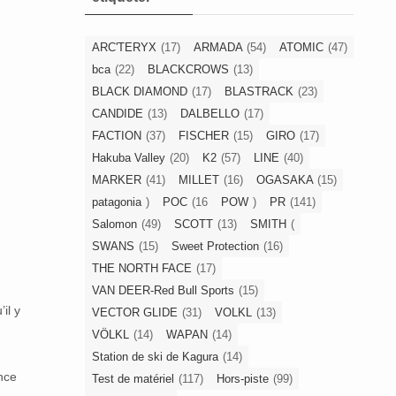
ARC'TERYX
(17)
ARMADA
(54)
ATOMIC
(47)
bca
(22)
BLACKCROWS
(13)
BLACK DIAMOND
(17)
BLASTRACK
(23)
CANDIDE
(13)
DALBELLO
(17)
FACTION
(37)
FISCHER
(15)
GIRO
(17)
Hakuba Valley
(20)
K2
(57)
LINE
(40)
MARKER
(41)
MILLET
(16)
OGASAKA
(15)
patagonia
)
POC
(16
POW
)
PR
(141)
Salomon
(49)
SCOTT
(13)
SMITH
(
SWANS
(15)
Sweet Protection
(16)
THE NORTH FACE
(17)
VAN DEER-Red Bull Sports
(15)
il y
VECTOR GLIDE
(31)
VOLKL
(13)
VÖLKL
(14)
WAPAN
(14)
Station de ski de Kagura
(14)
ence
Test de matériel
(117)
Hors-piste
(99)