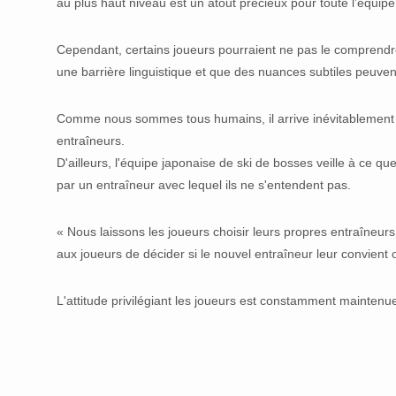
au plus haut niveau est un atout précieux pour toute l’équipe
Cependant, certains joueurs pourraient ne pas le comprendre e
une barrière linguistique et que des nuances subtiles peuve
Comme nous sommes tous humains, il arrive inévitablement qu
entraîneurs.
D'ailleurs, l'équipe japonaise de ski de bosses veille à ce qu
par un entraîneur avec lequel ils ne s'entendent pas.
« Nous laissons les joueurs choisir leurs propres entraîneurs. 
aux joueurs de décider si le nouvel entraîneur leur convient
L'attitude privilégiant les joueurs est constamment mainten