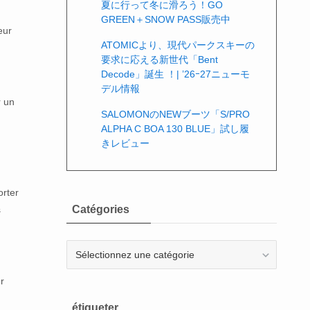
夏に行って冬に滑ろう！GO
GREEN＋SNOW PASS販売中
eur
ATOMICより、現代パークスキーの
要求に応える新世代「Bent
Decode」誕生 ！| ’26ｰ27ニューモ
デル情報
r un
SALOMONのNEWブーツ「S/PRO
ALPHA C BOA 130 BLUE」試し履
きレビュー
orter
Catégories
s
Catégories
r
étiqueter