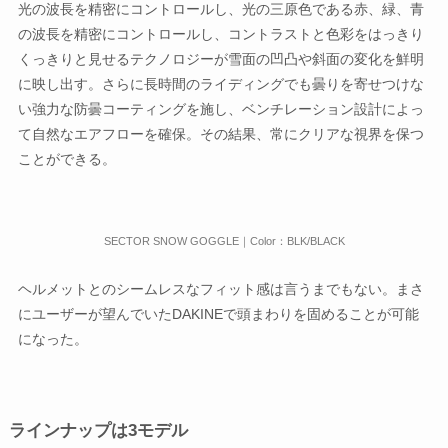
光の波長を精密にコントロールし、光の三原色である赤、緑、青
の波長を精密にコントロールし、コントラストと色彩をはっきり
くっきりと見せるテクノロジーが雪面の凹凸や斜面の変化を鮮明
に映し出す。さらに長時間のライディングでも曇りを寄せつけな
い強力な防曇コーティングを施し、ベンチレーション設計によっ
て自然なエアフローを確保。その結果、常にクリアな視界を保つ
ことができる。
SECTOR SNOW GOGGLE｜Color：BLK/BLACK
ヘルメットとのシームレスなフィット感は言うまでもない。まさ
にユーザーが望んでいたDAKINEで頭まわりを固めることが可能
になった。
ラインナップは3モデル