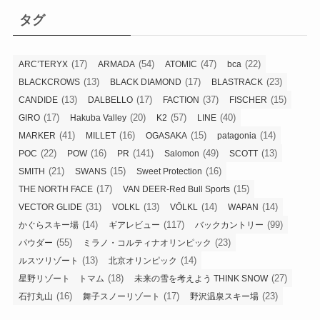
リ
タグ
ー
(17)
(54)
(47)
(22)
ARC’TERYX
ARMADA
ATOMIC
bca
(13)
(17)
(23)
BLACKCROWS
BLACK DIAMOND
BLASTRACK
(13)
(17)
(37)
(15)
CANDIDE
DALBELLO
FACTION
FISCHER
(17)
(20)
(57)
(40)
GIRO
Hakuba Valley
K2
LINE
(41)
(16)
(15)
(14)
MARKER
MILLET
OGASAKA
patagonia
(22)
(16)
(141)
(49)
(13)
POC
POW
PR
Salomon
SCOTT
(21)
(15)
(16)
SMITH
SWANS
Sweet Protection
(17)
(15)
THE NORTH FACE
VAN DEER-Red Bull Sports
(31)
(13)
(14)
(14)
VECTOR GLIDE
VOLKL
VÖLKL
WAPAN
(14)
(117)
(99)
かぐらスキー場
ギアレビュー
バックカントリー
(55)
(23)
パウダー
ミラノ・コルティナオリンピック
(13)
(14)
ルスツリゾート
北京オリンピック
(18)
(27)
星野リゾート トマム
未来の雪を考えよう THINK SNOW
(16)
(17)
(23)
石打丸山
舞子スノーリゾート
野沢温泉スキー場