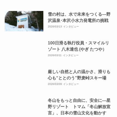
雪の村は、水で未来をつくる—野
沢温泉･本沢小水力発電所の挑戦
2026/03/13
インタビュー
100日滑る執行役員・スマイルリ
ゾート 八木達也 (やぎ たつや）
2026/03/11
インタビュー
厳しい自然と人の温かさ、滑りも
心も“ととのう”野麦峠スキー場
2026/03/09
インタビュー
冬山をもっと自由に、安全に—星
野リゾート トマム「冬山解放宣
言」、日本の雪山文化を動かす