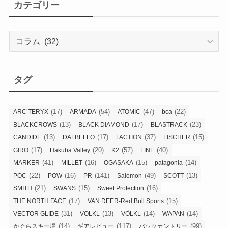
カテゴリー
カ
テ
ゴ
リ
タグ
ー
(17)
(54)
(47)
(22)
ARC’TERYX
ARMADA
ATOMIC
bca
(13)
(17)
(23)
BLACKCROWS
BLACK DIAMOND
BLASTRACK
(13)
(17)
(37)
(15)
CANDIDE
DALBELLO
FACTION
FISCHER
(17)
(20)
(57)
(40)
GIRO
Hakuba Valley
K2
LINE
(41)
(16)
(15)
(14)
MARKER
MILLET
OGASAKA
patagonia
(22)
(16)
(141)
(49)
(13)
POC
POW
PR
Salomon
SCOTT
(21)
(15)
(16)
SMITH
SWANS
Sweet Protection
(17)
(15)
THE NORTH FACE
VAN DEER-Red Bull Sports
(31)
(13)
(14)
(14)
VECTOR GLIDE
VOLKL
VÖLKL
WAPAN
(14)
(117)
(99)
かぐらスキー場
ギアレビュー
バックカントリー