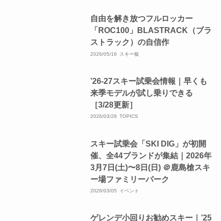
自由を解き放つフルロッカー
「ROC100」BLASTRACK（ブラ
ストラック）の自信作
2026/05/16
スキー板
’26-27スキー試乗会情報｜早くも
来季モデルが試し乗りできる
［3/28更新］
2026/03/28
TOPICS
スキー試乗会「SKI DIG」が初開
催、全44ブランドが集結｜2026年
3月7日(土)〜8日(日) ＠鹿島槍スキ
ー場ファミリーパーク
2026/03/05
イベント
ゲレンデ小回りお勧めスキー｜’25