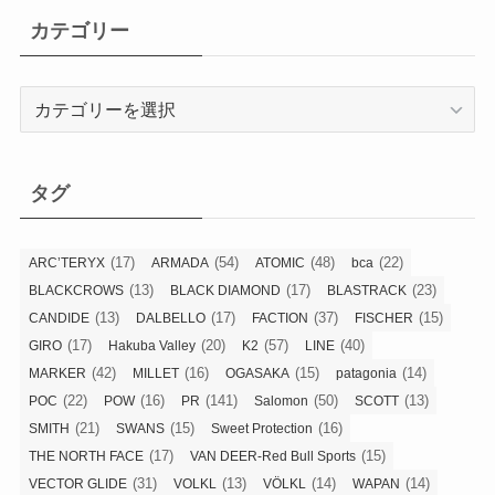
カテゴリー
カ
テ
ゴ
リ
タグ
ー
(17)
(54)
(48)
(22)
ARC’TERYX
ARMADA
ATOMIC
bca
(13)
(17)
(23)
BLACKCROWS
BLACK DIAMOND
BLASTRACK
(13)
(17)
(37)
(15)
CANDIDE
DALBELLO
FACTION
FISCHER
(17)
(20)
(57)
(40)
GIRO
Hakuba Valley
K2
LINE
(42)
(16)
(15)
(14)
MARKER
MILLET
OGASAKA
patagonia
(22)
(16)
(141)
(50)
(13)
POC
POW
PR
Salomon
SCOTT
(21)
(15)
(16)
SMITH
SWANS
Sweet Protection
(17)
(15)
THE NORTH FACE
VAN DEER-Red Bull Sports
(31)
(13)
(14)
(14)
VECTOR GLIDE
VOLKL
VÖLKL
WAPAN