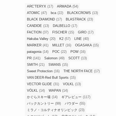
ARC’TERYX
(17)
ARMADA
(54)
ATOMIC
(47)
bca
(22)
BLACKCROWS
(13)
BLACK DIAMOND
(17)
BLASTRACK
(23)
CANDIDE
(13)
DALBELLO
(17)
FACTION
(37)
FISCHER
(15)
GIRO
(17)
Hakuba Valley
(20)
K2
(57)
LINE
(40)
MARKER
(41)
MILLET
(16)
OGASAKA
(15)
patagonia
(14)
POC
(22)
POW
(16)
PR
(141)
Salomon
(49)
SCOTT
(13)
SMITH
(21)
SWANS
(15)
Sweet Protection
(16)
THE NORTH FACE
(17)
VAN DEER-Red Bull Sports
(15)
VECTOR GLIDE
(31)
VOLKL
(13)
VÖLKL
(14)
WAPAN
(14)
かぐらスキー場
(14)
ギアレビュー
(117)
バックカントリー
(99)
パウダー
(55)
ミラノ・コルティナオリンピック
(23)