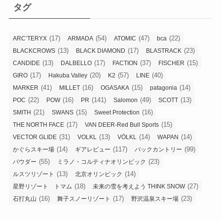
リ
タグ
ー
(17)
(54)
(47)
(22)
ARC’TERYX
ARMADA
ATOMIC
bca
(13)
(17)
(23)
BLACKCROWS
BLACK DIAMOND
BLASTRACK
(13)
(17)
(37)
(15)
CANDIDE
DALBELLO
FACTION
FISCHER
(17)
(20)
(57)
(40)
GIRO
Hakuba Valley
K2
LINE
(41)
(16)
(15)
(14)
MARKER
MILLET
OGASAKA
patagonia
(22)
(16)
(141)
(49)
(13)
POC
POW
PR
Salomon
SCOTT
(21)
(15)
(16)
SMITH
SWANS
Sweet Protection
(17)
(15)
THE NORTH FACE
VAN DEER-Red Bull Sports
(31)
(13)
(14)
(14)
VECTOR GLIDE
VOLKL
VÖLKL
WAPAN
(14)
(117)
(99)
かぐらスキー場
ギアレビュー
バックカントリー
(55)
(23)
パウダー
ミラノ・コルティナオリンピック
(13)
(14)
ルスツリゾート
北京オリンピック
(18)
(27)
星野リゾート トマム
未来の雪を考えよう THINK SNOW
(16)
(17)
(23)
石打丸山
舞子スノーリゾート
野沢温泉スキー場