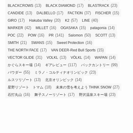
(13)
(17)
(23)
BLACKCROWS
BLACK DIAMOND
BLASTRACK
(13)
(17)
(37)
(15)
CANDIDE
DALBELLO
FACTION
FISCHER
(17)
(20)
(57)
(40)
GIRO
Hakuba Valley
K2
LINE
(42)
(16)
(15)
(14)
MARKER
MILLET
OGASAKA
patagonia
(22)
(16)
(141)
(50)
(13)
POC
POW
PR
Salomon
SCOTT
(21)
(15)
(16)
SMITH
SWANS
Sweet Protection
(17)
(15)
THE NORTH FACE
VAN DEER-Red Bull Sports
(31)
(13)
(14)
(14)
VECTOR GLIDE
VOLKL
VÖLKL
WAPAN
(14)
(117)
(99)
かぐらスキー場
ギアレビュー
バックカントリー
(55)
(23)
パウダー
ミラノ・コルティナオリンピック
(13)
(14)
ルスツリゾート
北京オリンピック
(18)
(27)
星野リゾート トマム
未来の雪を考えよう THINK SNOW
(16)
(17)
(23)
石打丸山
舞子スノーリゾート
野沢温泉スキー場