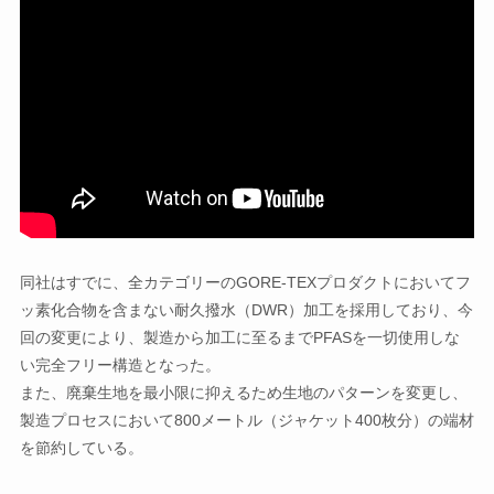
同社はすでに、全カテゴリーのGORE-TEXプロダクトにおいてフ
ッ素化合物を含まない耐久撥水（DWR）加工を採用しており、今
回の変更により、製造から加工に至るまでPFASを一切使用しな
い完全フリー構造となった。
また、廃棄生地を最小限に抑えるため生地のパターンを変更し、
製造プロセスにおいて800メートル（ジャケット400枚分）の端材
を節約している。