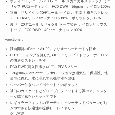
ボディ：30デニール x 30デニール メカニカルストレッチ ミニ
リップ PUコーティング、FC0 DWR、55gsm - ナイロン100%
別布：リサイクル 20デニール ナイロン 平織り 横糸ストレッ
チ C0 DWR、58gsm - ナイロン88%、ポリウレタン12%
裏地：20デニール リサイクル ドープ染色 ナイロンリップス
トップ、FC0 DWR、40gsm - ナイロン100%
Functions：
独自開発のFortius Air 20によりオーバーヒートを防止
PUコーティングを施した30Dミニリップストップ・ナイロン
の快適なストレッチ性
FC0 DWR(耐久性撥水)加工、PFASフリー
120gsmのCoreloft™インサレーションは通気性、保温性、軽
量性に優れ、水に濡れても機能性を発揮
ジッパー付きハンドポケット・内ポケット
袖口のガスケットとグローブにフィットする裾のアジャスタ
ーが隙間風をシャットアウト
レギュラーフィットのアーティキュレーテッドパターンが動
きやすさと快適性を提供し、レイヤリン
グも容易