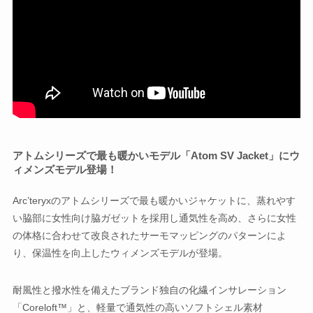
アトムシリーズで最も暖かいモデル「Atom SV Jacket」にウ
ィメンズモデル登場！
Arc’teryxのアトムシリーズで最も暖かいジャケットに、蒸れやす
い脇部に女性向け脇ガゼットを採用し通気性を高め、さらに女性
の体格に合わせて改良されたサーモマッピングのパターンによ
り、保温性を向上したウィメンズモデルが登場。
耐風性と撥水性を備えたブランド独自の化繊インサレーション
「Coreloft™」と、軽量で通気性の高いソフトシェル素材