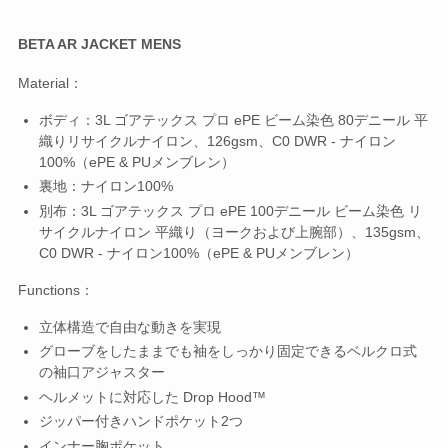
BETA AR JACKET MENS
Material：
ボディ：3L ゴアテックス プロ ePE ビーム染色 80デニール 平
織りリサイクルナイロン、126gsm、C0 DWR - ナイロン
100%（ePE & PUメンブレン）
裏地：ナイロン100%
別布：3L ゴアテックス プロ ePE 100デニール ビーム染色 リ
サイクルナイロン 平織り（ヨークおよび上腕部）、135gsm、
C0 DWR - ナイロン100%（ePE & PUメンブレン）
Functions：
立体構造で自由な動きを実現
グローブをしたままでも袖をしっかり固定できるベルクロ式
の袖口アジャスター
ヘルメットに対応した Drop Hood™
ジッパー付きハンドポケット2つ
インナー胸ポケット