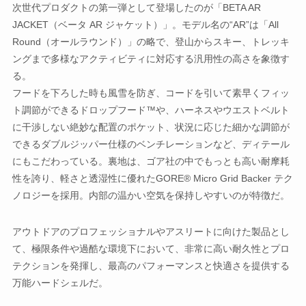
次世代プロダクトの第一弾として登場したのが「BETA AR
JACKET（ベータ AR ジャケット）」。モデル名の“AR”は「All
Round（オールラウンド）」の略で、登山からスキー、トレッキ
ングまで多様なアクティビティに対応する汎用性の高さを象徴す
る。
フードを下ろした時も風雪を防ぎ、コードを引いて素早くフィッ
ト調節ができるドロップフード™や、ハーネスやウエストベルト
に干渉しない絶妙な配置のポケット、状況に応じた細かな調節が
できるダブルジッパー仕様のベンチレーションなど、ディテール
にもこだわっている。裏地は、ゴア社の中でもっとも高い耐摩耗
性を誇り、軽さと透湿性に優れたGORE® Micro Grid Backer テク
ノロジーを採用。内部の温かい空気を保持しやすいのが特徴だ。
アウトドアのプロフェッショナルやアスリートに向けた製品とし
て、極限条件や過酷な環境下において、非常に高い耐久性とプロ
テクションを発揮し、最高のパフォーマンスと快適さを提供する
万能ハードシェルだ。