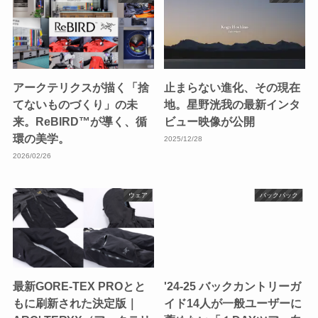
アークテリクスが描く「捨
止まらない進化、その現在
てないものづくり」の未
地。星野洸我の最新インタ
来。ReBIRD™が導く、循
ビュー映像が公開
環の美学。
2025/12/28
2026/02/26
ウェア
バックパック
最新GORE-TEX PROとと
'24-25 バックカントリーガ
もに刷新された決定版｜
イド14人が一般ユーザーに