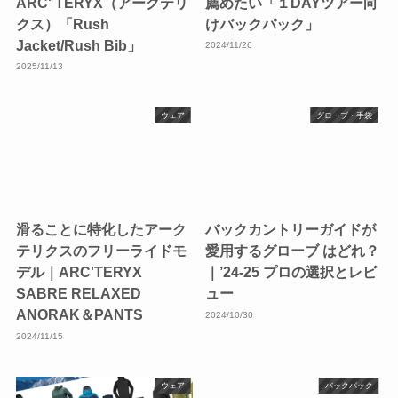
ARC' TERYX（アークテリ
薦めたい「１DAYツアー向
クス）「Rush
けバックパック」
Jacket/Rush Bib」
2024/11/26
2025/11/13
ウェア
グローブ・手袋
滑ることに特化したアーク
バックカントリーガイドが
テリクスのフリーライドモ
愛用するグローブ はどれ？
デル｜ARC'TERYX
｜’24-25 プロの選択とレビ
SABRE RELAXED
ュー
ANORAK＆PANTS
2024/10/30
2024/11/15
ウェア
バックパック