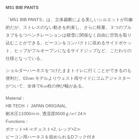
M51 BIB PANTS
「M51 BIB PANTS」は、立体裁断による美しいシルエットが印象
的だが、ストレスのない動きを約束し、さらに軽量。３つのプル
タブをもつベンチレーションは積雪に関係なく自由に空気を取り
込むことができる。ビーコンをコンパクトに収めるサイドポケッ
ト、ヒップがフルオープンになるサイドジップなど、こだわりの
仕様となっている。
ショルダーハーネスをつけたままトイレに行くことができるのも
便利だ。02ver.モデルよりウェスト両サイドにゴムアジャスター
がついて、全体で6㎝程の伸び幅がある。
Material：
HB TECH / JAPAN ORIGINAL,
耐水圧11000ｍｍ, 透湿度8500ｇ/㎡/ 24ｈ
Functions：
ポケット×4 ≪チェスト×2, レッグ×2≫
ビーコン用ハーネスを留められるDフック付き