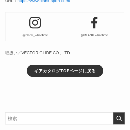
URL：
https://www.blank-sport.com/
@blank_whitetime
@BLANK.whitetime
取扱い／VECTOR GLIDE CO., LTD.
ギアカタログTOPページに戻る