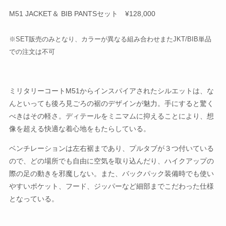
M51 JACKET＆ BIB PANTSセット ¥128,000
※SET販売のみとなり、カラーが異なる組み合わせまたJKT/BIB単品
での注文は不可
ミリタリーコートM51からインスパイアされたシルエットは、な
んといっても後ろ見ごろの裾のデザインが魅力。手にすると驚く
べきはその軽さ。ディテールをミニマムに抑えることにより、想
像を超える快適な着心地をもたらしている。
ベンチレーションは左右裾まであり、プルタブが３つ付いている
ので、どの場所でも自由に空気を取り込んだり、ハイクアップの
際の足の動きを邪魔しない。また、バックパック装備時でも使い
やすいポケット、フード、ジッパーなど細部までこだわった仕様
となっている。