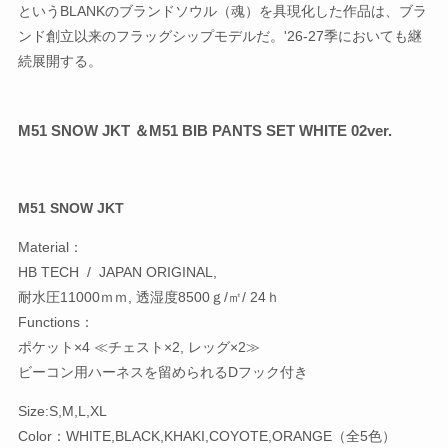
というBLANKのブランドソウル（魂）を具現化した作品は、ブラ
ンド創立以来のフラッグシップモデルだ。'26-27季においても継
続展開する。
M51 SNOW JKT ＆M51 BIB PANTS SET WHITE 02ver.
M51 SNOW JKT
Material：
HB TECH / JAPAN ORIGINAL,
耐水圧11000ｍｍ, 透湿度8500ｇ/㎡/ 24ｈ
Functions：
ポケット×4 ≪チェスト×2, レッグ×2≫
ビーコン用ハーネスを留められるDフック付き
Size:S,M,L,XL
Color：WHITE,BLACK,KHAKI,COYOTE,ORANGE（全5色）