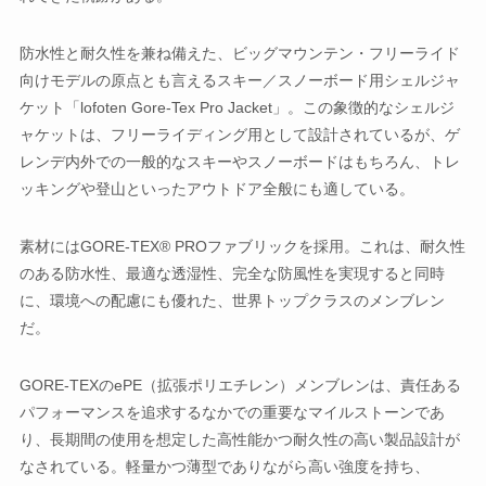
防水性と耐久性を兼ね備えた、ビッグマウンテン・フリーライド
向けモデルの原点とも言えるスキー／スノーボード用シェルジャ
ケット「lofoten Gore-Tex Pro Jacket」。この象徴的なシェルジ
ャケットは、フリーライディング用として設計されているが、ゲ
レンデ内外での一般的なスキーやスノーボードはもちろん、トレ
ッキングや登山といったアウトドア全般にも適している。
素材にはGORE-TEX® PROファブリックを採用。これは、耐久性
のある防水性、最適な透湿性、完全な防風性を実現すると同時
に、環境への配慮にも優れた、世界トップクラスのメンブレン
だ。
GORE-TEXのePE（拡張ポリエチレン）メンブレンは、責任ある
パフォーマンスを追求するなかでの重要なマイルストーンであ
り、長期間の使用を想定した高性能かつ耐久性の高い製品設計が
なされている。軽量かつ薄型でありながら高い強度を持ち、