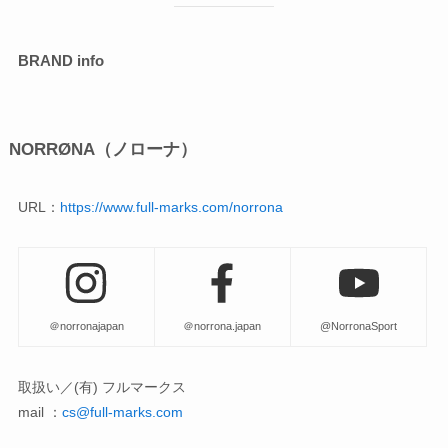
BRAND info
NORRØNA（ノローナ）
URL：
https://www.full-marks.com/norrona
＠norronajapan
＠norrona.japan
@NorronaSport
取扱い／(有) フルマークス
mail ：
cs@full-marks.com