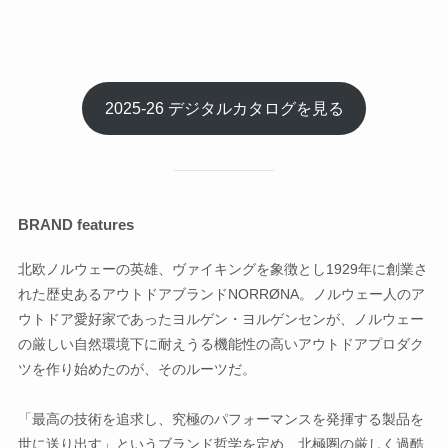
2025-26 デジタルカタログを見る
BRAND features
北欧ノルウェーの英雄、ヴァイキングを象徴とし1929年に創業さ
れた歴史あるアウトドアブランドNORRØNA。ノルウェー人のア
ウトドア愛好家であったヨルゲン・ヨルゲンセンが、ノルウェー
の厳しい自然環境下に耐えうる機能性の高いアウトドアプロダク
ツを作り始めたのが、そのルーツだ。
「最高の技術を追求し、究極のパフォーマンスを発揮する製品を
世に送り出す」というブランド哲学を定め、北極圏の厳しく過酷