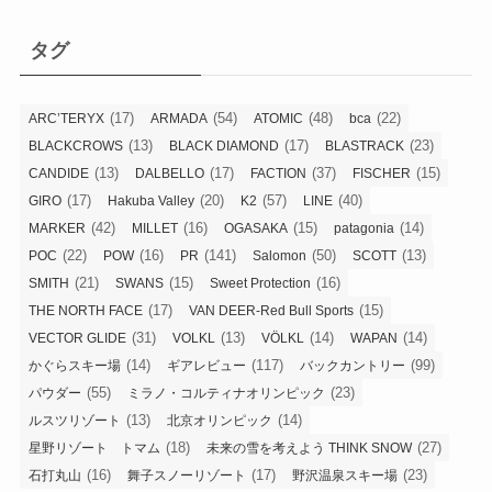
ゴ
リ
タグ
ー
(17)
(54)
(48)
(22)
ARC’TERYX
ARMADA
ATOMIC
bca
(13)
(17)
(23)
BLACKCROWS
BLACK DIAMOND
BLASTRACK
(13)
(17)
(37)
(15)
CANDIDE
DALBELLO
FACTION
FISCHER
(17)
(20)
(57)
(40)
GIRO
Hakuba Valley
K2
LINE
(42)
(16)
(15)
(14)
MARKER
MILLET
OGASAKA
patagonia
(22)
(16)
(141)
(50)
(13)
POC
POW
PR
Salomon
SCOTT
(21)
(15)
(16)
SMITH
SWANS
Sweet Protection
(17)
(15)
THE NORTH FACE
VAN DEER-Red Bull Sports
(31)
(13)
(14)
(14)
VECTOR GLIDE
VOLKL
VÖLKL
WAPAN
(14)
(117)
(99)
かぐらスキー場
ギアレビュー
バックカントリー
(55)
(23)
パウダー
ミラノ・コルティナオリンピック
(13)
(14)
ルスツリゾート
北京オリンピック
(18)
(27)
星野リゾート トマム
未来の雪を考えよう THINK SNOW
(16)
(17)
(23)
石打丸山
舞子スノーリゾート
野沢温泉スキー場