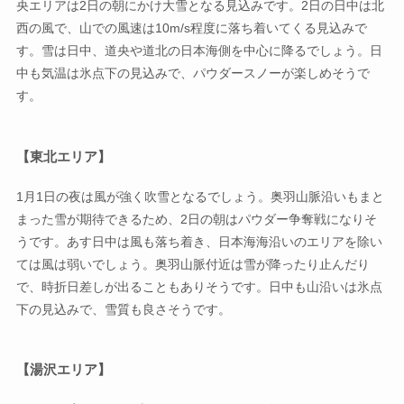
央エリアは2日の朝にかけ大雪となる見込みです。2日の日中は北
西の風で、山での風速は10m/s程度に落ち着いてくる見込みで
す。雪は日中、道央や道北の日本海側を中心に降るでしょう。日
中も気温は氷点下の見込みで、パウダースノーが楽しめそうで
す。
【東北エリア】
1月1日の夜は風が強く吹雪となるでしょう。奥羽山脈沿いもまと
まった雪が期待できるため、2日の朝はパウダー争奪戦になりそ
うです。あす日中は風も落ち着き、日本海海沿いのエリアを除い
ては風は弱いでしょう。奥羽山脈付近は雪が降ったり止んだり
で、時折日差しが出ることもありそうです。日中も山沿いは氷点
下の見込みで、雪質も良さそうです。
【湯沢エリア】