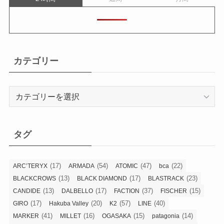
カテゴリー
カ
テ
ゴ
リ
タグ
ー
(17)
(54)
(47)
(22)
ARC’TERYX
ARMADA
ATOMIC
bca
(13)
(17)
(23)
BLACKCROWS
BLACK DIAMOND
BLASTRACK
(13)
(17)
(37)
(15)
CANDIDE
DALBELLO
FACTION
FISCHER
(17)
(20)
(57)
(40)
GIRO
Hakuba Valley
K2
LINE
(41)
(16)
(15)
(14)
MARKER
MILLET
OGASAKA
patagonia