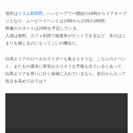
場所は
リズム和田野
。ハッピーアワー開始の18時からドアオープ
ンとなり、ムービーイベントは19時から21時の2時間。
映像のスタートは20時を予定している。
入場は無料。カフェ利用で抽選券がゲットできるなど、冬のはじ
まりを感じるのにもってこいの機会だ。
白馬エリアのローカルライダーも集まりそうな、こちらのイベン
ト。またもや週末に寒気が入りそうな予報も出ているとあって、
白馬エリアを滑りに行く候補に入れているなら、前日から入って
気分を高めてみては？