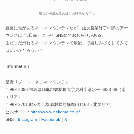
晴天の中滑れるのはこの時期ならでは
豊富に雪があるネコマ マウンテンだが、延長営業終了の際のアナ
ウンスは「3日前」にHPとSNSにてお知らせがある。
まだまだ滑れるネコマ マウンテンで最後まで楽しみ尽くしてみて
はいかがだろうか？
Information
星野リゾート ネコマ マウンテン
〒969-3396 福島県耶麻郡磐梯町大字更科字清水平 6838-68（南
エリア）
〒969-2701 耶麻郡北塩原村桧原猫魔山1163（北エリア）
公式サイト：
https://www.nekoma.co.jp/
SNS：
Instagram
｜
Facebook
｜
X