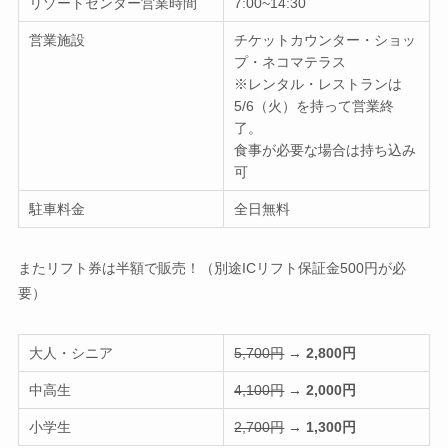
リゾートセンター営業時間
7:00~14:30
営業施設
チケットカウンター・ショッ
プ・ネコマテラス
※レンタル・レストランは
5/6（火）を持って営業終
了。
食事が必要な場合は持ち込み
可
駐車料金
全日無料
またリフト券は半額で販売！（別途ICリフト保証金500円が必
要）
大人・シニア
5,700円
→
2,800円
中高生
4,100円
→
2,000円
小学生
2,700円
→
1,300円