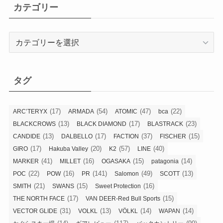
カテゴリー
カ
テ
ゴ
リ
タグ
ー
(17)
(54)
(47)
(22)
ARC’TERYX
ARMADA
ATOMIC
bca
(13)
(17)
(23)
BLACKCROWS
BLACK DIAMOND
BLASTRACK
(13)
(17)
(37)
(15)
CANDIDE
DALBELLO
FACTION
FISCHER
(17)
(20)
(57)
(40)
GIRO
Hakuba Valley
K2
LINE
(41)
(16)
(15)
(14)
MARKER
MILLET
OGASAKA
patagonia
(22)
(16)
(141)
(49)
(13)
POC
POW
PR
Salomon
SCOTT
(21)
(15)
(16)
SMITH
SWANS
Sweet Protection
(17)
(15)
THE NORTH FACE
VAN DEER-Red Bull Sports
(31)
(13)
(14)
(14)
VECTOR GLIDE
VOLKL
VÖLKL
WAPAN