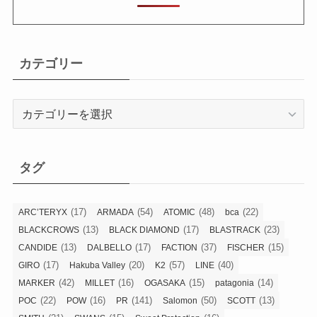
カテゴリー
カ
テ
ゴ
リ
タグ
ー
(17)
(54)
(48)
(22)
ARC’TERYX
ARMADA
ATOMIC
bca
(13)
(17)
(23)
BLACKCROWS
BLACK DIAMOND
BLASTRACK
(13)
(17)
(37)
(15)
CANDIDE
DALBELLO
FACTION
FISCHER
(17)
(20)
(57)
(40)
GIRO
Hakuba Valley
K2
LINE
(42)
(16)
(15)
(14)
MARKER
MILLET
OGASAKA
patagonia
(22)
(16)
(141)
(50)
(13)
POC
POW
PR
Salomon
SCOTT