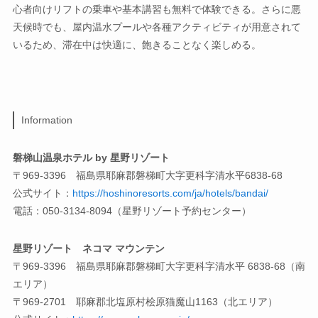
心者向けリフトの乗車や基本講習も無料で体験できる。さらに悪
天候時でも、屋内温水プールや各種アクティビティが用意されて
いるため、滞在中は快適に、飽きることなく楽しめる。
Information
磐梯山温泉ホテル by 星野リゾート
〒969-3396 福島県耶麻郡磐梯町大字更科字清水平6838-68
公式サイト：
https://hoshinoresorts.com/ja/hotels/bandai/
電話：050-3134-8094（星野リゾート予約センター）
星野リゾート ネコマ マウンテン
〒969-3396 福島県耶麻郡磐梯町大字更科字清水平 6838-68（南
エリア）
〒969-2701 耶麻郡北塩原村桧原猫魔山1163（北エリア）